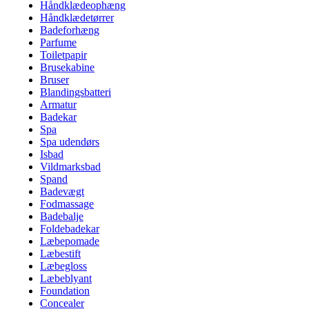
Håndklædeophæng
Håndklædetørrer
Badeforhæng
Parfume
Toiletpapir
Brusekabine
Bruser
Blandingsbatteri
Armatur
Badekar
Spa
Spa udendørs
Isbad
Vildmarksbad
Spand
Badevægt
Fodmassage
Badebalje
Foldebadekar
Læbepomade
Læbestift
Læbegloss
Læbeblyant
Foundation
Concealer