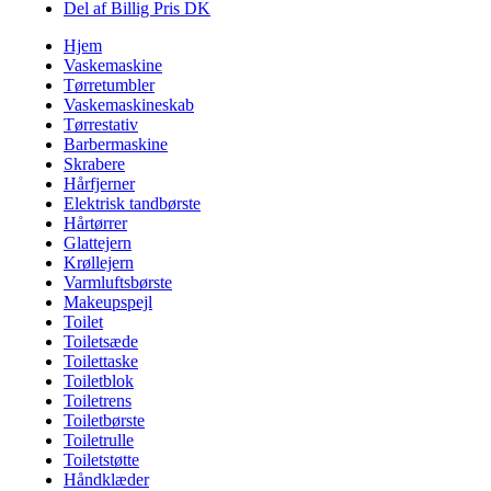
Del af Billig Pris DK
Hjem
Vaskemaskine
Tørretumbler
Vaskemaskineskab
Tørrestativ
Barbermaskine
Skrabere
Hårfjerner
Elektrisk tandbørste
Hårtørrer
Glattejern
Krøllejern
Varmluftsbørste
Makeupspejl
Toilet
Toiletsæde
Toilettaske
Toiletblok
Toiletrens
Toiletbørste
Toiletrulle
Toiletstøtte
Håndklæder