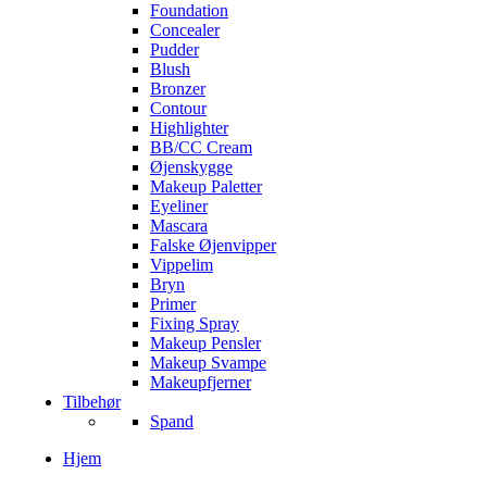
Foundation
Concealer
Pudder
Blush
Bronzer
Contour
Highlighter
BB/CC Cream
Øjenskygge
Makeup Paletter
Eyeliner
Mascara
Falske Øjenvipper
Vippelim
Bryn
Primer
Fixing Spray
Makeup Pensler
Makeup Svampe
Makeupfjerner
Tilbehør
Spand
Hjem