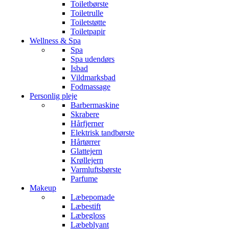
Toiletbørste
Toiletrulle
Toiletstøtte
Toiletpapir
Wellness & Spa
Spa
Spa udendørs
Isbad
Vildmarksbad
Fodmassage
Personlig pleje
Barbermaskine
Skrabere
Hårfjerner
Elektrisk tandbørste
Hårtørrer
Glattejern
Krøllejern
Varmluftsbørste
Parfume
Makeup
Læbepomade
Læbestift
Læbegloss
Læbeblyant