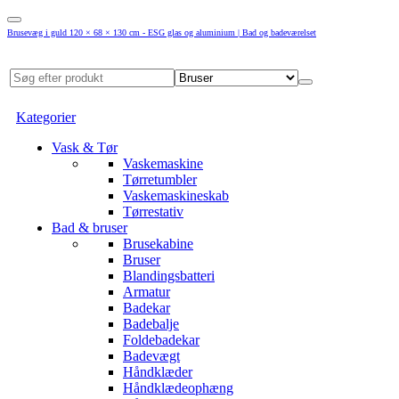
Brusevæg i guld 120 × 68 × 130 cm - ESG glas og aluminium | Bad og badeværelset
Kategorier
Vask & Tør
Vaskemaskine
Tørretumbler
Vaskemaskineskab
Tørrestativ
Bad & bruser
Brusekabine
Bruser
Blandingsbatteri
Armatur
Badekar
Badebalje
Foldebadekar
Badevægt
Håndklæder
Håndklædeophæng