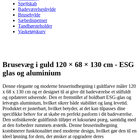
Spejlskab
Badeværelseshylde
Brusehylde
Sæbedispenser
Tandbørsteholder
Vasketøjskurv
Brusevæg i guld 120 × 68 × 130 cm - ESG
glas og aluminium
Denne elegante og moderne bruserindhegning i guldfarve måler 120
x 68 x 130 cm og er designet til at give dit badeværelse et stilfuldt
og opdateret udseende. Den er fremstillet af holdbart ESG-glas og
letvægts aluminium, hvilket sikrer både stabilitet og lang levetid.
Produktet er justerbart, hvilket betyder, at det kan tilpasses dine
specifikke behov for at skabe en perfekt pasform i dit badeværelse.
Den sofistikerede guldfinish tilføjer et luksuriøst præg, samtidig med
at den forbedrer rummets æstetik. Denne bruserindhegning
kombinerer funktionalitet med moderne design, hvilket gør den til en
ideel løsning for dem, der ønsker at opgradere deres