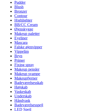
Pudder
Blush
Bronzer
Contour
Highlighter
BB/CC Cream
Øjenskygge
Makeup paletter
Eyeliner
Mascara
Falske øjenvipper
Vippelim
Bryn
Primer
Fixing spray
Makeup pensler
Makeup svampe
Makeupfjerner
Badeværelsesskab
Højskab
Vaskeskab
Underskab
Håndvask
Badeværelsesspejl
LED Spejl