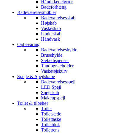
Håndklædetørrer
Badeforhæng
Badeværelsesmøbler
Badeværelsesskab
Højskab
Vaskeskab
Underskab
Håndvask
Opbevaring
Badeværelseshylde
Brusehylde
Sæbedispenser
Tandbørsteholder
Vasketøjskurv
Spejle & Spejlskabe
Badeværelsesspejl
LED Spejl
Spejlskab
Makeupspejl
Toilet & tilbehør
Toilet
Toiletsæde
Toilettaske
Toiletblok
Toiletrens