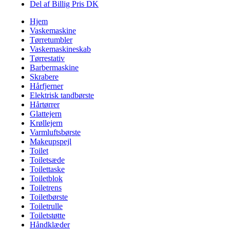
Del af Billig Pris DK
Hjem
Vaskemaskine
Tørretumbler
Vaskemaskineskab
Tørrestativ
Barbermaskine
Skrabere
Hårfjerner
Elektrisk tandbørste
Hårtørrer
Glattejern
Krøllejern
Varmluftsbørste
Makeupspejl
Toilet
Toiletsæde
Toilettaske
Toiletblok
Toiletrens
Toiletbørste
Toiletrulle
Toiletstøtte
Håndklæder