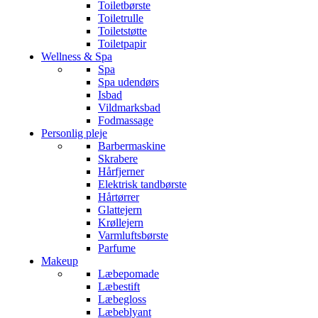
Toiletbørste
Toiletrulle
Toiletstøtte
Toiletpapir
Wellness & Spa
Spa
Spa udendørs
Isbad
Vildmarksbad
Fodmassage
Personlig pleje
Barbermaskine
Skrabere
Hårfjerner
Elektrisk tandbørste
Hårtørrer
Glattejern
Krøllejern
Varmluftsbørste
Parfume
Makeup
Læbepomade
Læbestift
Læbegloss
Læbeblyant