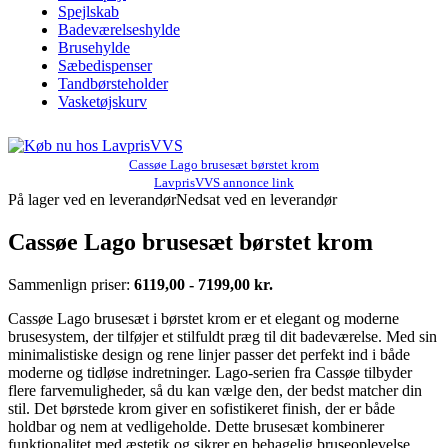
Spejlskab
Badeværelseshylde
Brusehylde
Sæbedispenser
Tandbørsteholder
Vasketøjskurv
Cassøe Lago brusesæt børstet krom
LavprisVVS annonce link
På lager ved en leverandør
Nedsat ved en leverandør
Cassøe Lago brusesæt børstet krom
Sammenlign priser:
6119,00 - 7199,00 kr.
Cassøe Lago brusesæt i børstet krom er et elegant og moderne
brusesystem, der tilføjer et stilfuldt præg til dit badeværelse. Med sin
minimalistiske design og rene linjer passer det perfekt ind i både
moderne og tidløse indretninger. Lago-serien fra Cassøe tilbyder
flere farvemuligheder, så du kan vælge den, der bedst matcher din
stil. Det børstede krom giver en sofistikeret finish, der er både
holdbar og nem at vedligeholde. Dette brusesæt kombinerer
funktionalitet med æstetik og sikrer en behagelig bruseoplevelse