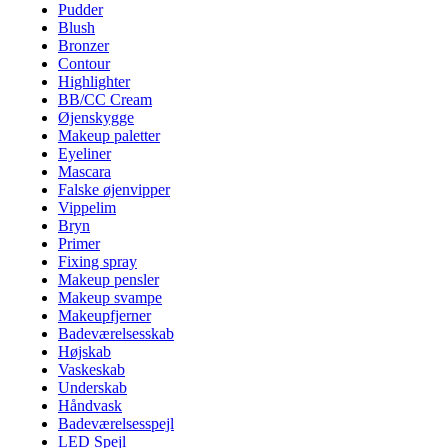
Pudder
Blush
Bronzer
Contour
Highlighter
BB/CC Cream
Øjenskygge
Makeup paletter
Eyeliner
Mascara
Falske øjenvipper
Vippelim
Bryn
Primer
Fixing spray
Makeup pensler
Makeup svampe
Makeupfjerner
Badeværelsesskab
Højskab
Vaskeskab
Underskab
Håndvask
Badeværelsesspejl
LED Spejl