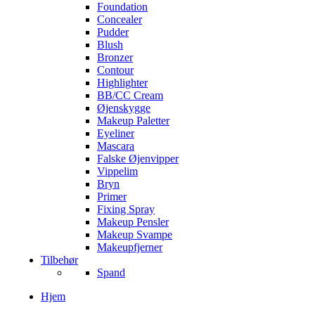
Foundation
Concealer
Pudder
Blush
Bronzer
Contour
Highlighter
BB/CC Cream
Øjenskygge
Makeup Paletter
Eyeliner
Mascara
Falske Øjenvipper
Vippelim
Bryn
Primer
Fixing Spray
Makeup Pensler
Makeup Svampe
Makeupfjerner
Tilbehør
Spand
Hjem