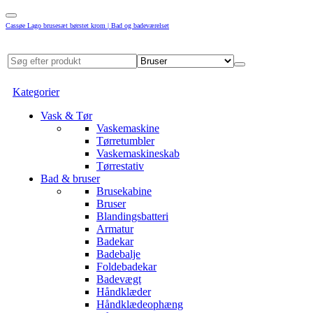
Cassøe Lago brusesæt børstet krom | Bad og badeværelset
Kategorier
Vask & Tør
Vaskemaskine
Tørretumbler
Vaskemaskineskab
Tørrestativ
Bad & bruser
Brusekabine
Bruser
Blandingsbatteri
Armatur
Badekar
Badebalje
Foldebadekar
Badevægt
Håndklæder
Håndklædeophæng