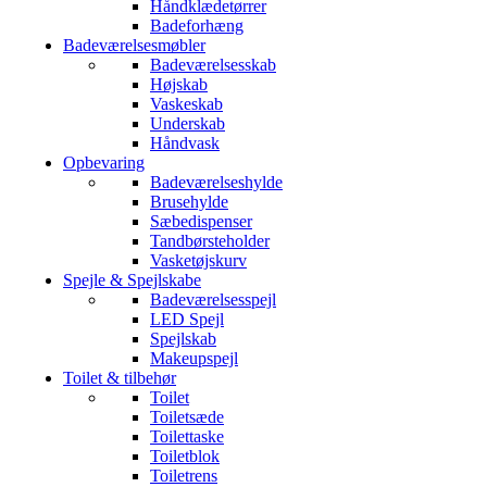
Håndklædetørrer
Badeforhæng
Badeværelsesmøbler
Badeværelsesskab
Højskab
Vaskeskab
Underskab
Håndvask
Opbevaring
Badeværelseshylde
Brusehylde
Sæbedispenser
Tandbørsteholder
Vasketøjskurv
Spejle & Spejlskabe
Badeværelsesspejl
LED Spejl
Spejlskab
Makeupspejl
Toilet & tilbehør
Toilet
Toiletsæde
Toilettaske
Toiletblok
Toiletrens