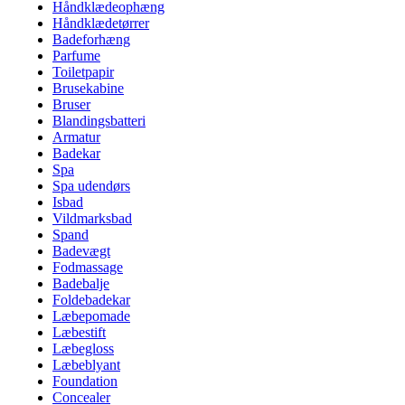
Håndklædeophæng
Håndklædetørrer
Badeforhæng
Parfume
Toiletpapir
Brusekabine
Bruser
Blandingsbatteri
Armatur
Badekar
Spa
Spa udendørs
Isbad
Vildmarksbad
Spand
Badevægt
Fodmassage
Badebalje
Foldebadekar
Læbepomade
Læbestift
Læbegloss
Læbeblyant
Foundation
Concealer