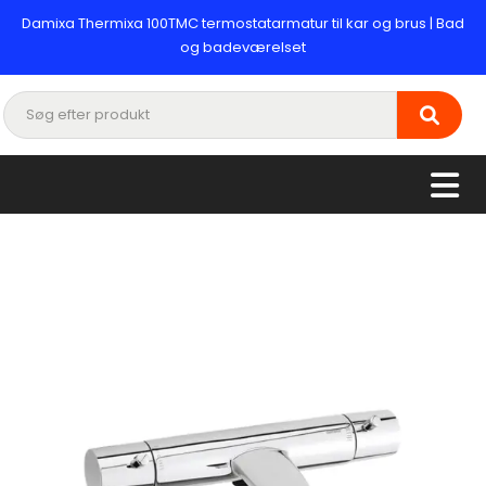
Damixa Thermixa 100TMC termostatarmatur til kar og brus | Bad
og badeværelset