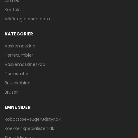
Om os
Kontakt
Vilkår og person data
KATEGORIER
Vaskemaskine
Tørretumbler
Vaskemaskineskab
Tørrestativ
Brusekabine
Bruser
EMNE SIDER
RobotstoevsugerUdstyr.dk
KoekkenSpecialisten.dk
StigeUdstyr.dk