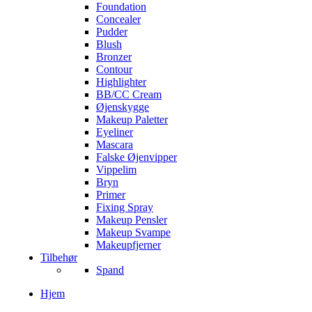
Foundation
Concealer
Pudder
Blush
Bronzer
Contour
Highlighter
BB/CC Cream
Øjenskygge
Makeup Paletter
Eyeliner
Mascara
Falske Øjenvipper
Vippelim
Bryn
Primer
Fixing Spray
Makeup Pensler
Makeup Svampe
Makeupfjerner
Tilbehør
Spand
Hjem