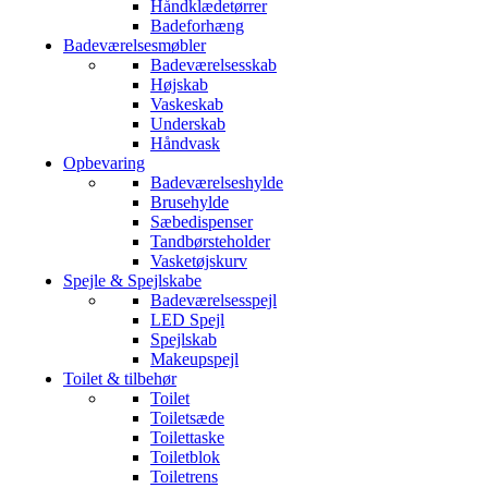
Håndklædetørrer
Badeforhæng
Badeværelsesmøbler
Badeværelsesskab
Højskab
Vaskeskab
Underskab
Håndvask
Opbevaring
Badeværelseshylde
Brusehylde
Sæbedispenser
Tandbørsteholder
Vasketøjskurv
Spejle & Spejlskabe
Badeværelsesspejl
LED Spejl
Spejlskab
Makeupspejl
Toilet & tilbehør
Toilet
Toiletsæde
Toilettaske
Toiletblok
Toiletrens