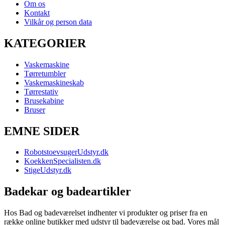
Om os
Kontakt
Vilkår og person data
KATEGORIER
Vaskemaskine
Tørretumbler
Vaskemaskineskab
Tørrestativ
Brusekabine
Bruser
EMNE SIDER
RobotstoevsugerUdstyr.dk
KoekkenSpecialisten.dk
StigeUdstyr.dk
Badekar og badeartikler
Hos Bad og badeværelset indhenter vi produkter og priser fra en
række online butikker med udstyr til badeværelse og bad. Vores mål