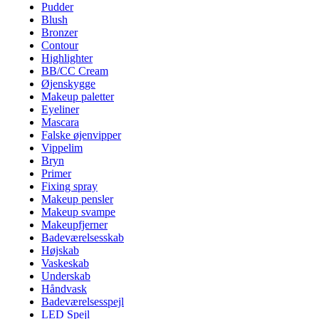
Pudder
Blush
Bronzer
Contour
Highlighter
BB/CC Cream
Øjenskygge
Makeup paletter
Eyeliner
Mascara
Falske øjenvipper
Vippelim
Bryn
Primer
Fixing spray
Makeup pensler
Makeup svampe
Makeupfjerner
Badeværelsesskab
Højskab
Vaskeskab
Underskab
Håndvask
Badeværelsesspejl
LED Spejl