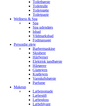
Toiletbørste
Toiletrulle
Toiletstøtte
Toiletpapir
Wellness & Spa
Spa
Spa udendørs
Isbad
Vildmarksbad
Fodmassage
Personlig pleje
Barbermaskine
Skrabere
Hårfjerner
Elektrisk tandbørste
Hårtørrer
Glattejern
Krøllejern
Varmluftsbørste
Parfume
Makeup
Læbepomade
Læbestift
Læbegloss
Læbeblyant