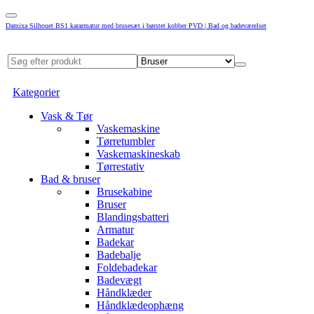
Damixa Silhouet BS1 kararmatur med brusesæt i børstet kobber PVD | Bad og badeværelset
Kategorier
Vask & Tør
Vaskemaskine
Tørretumbler
Vaskemaskineskab
Tørrestativ
Bad & bruser
Brusekabine
Bruser
Blandingsbatteri
Armatur
Badekar
Badebalje
Foldebadekar
Badevægt
Håndklæder
Håndklædeophæng