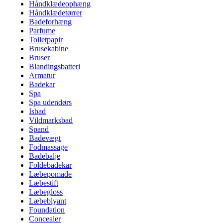
Håndklædeophæng
Håndklædetørrer
Badeforhæng
Parfume
Toiletpapir
Brusekabine
Bruser
Blandingsbatteri
Armatur
Badekar
Spa
Spa udendørs
Isbad
Vildmarksbad
Spand
Badevægt
Fodmassage
Badebalje
Foldebadekar
Læbepomade
Læbestift
Læbegloss
Læbeblyant
Foundation
Concealer