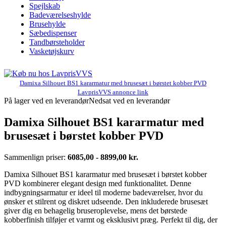
Spejlskab
Badeværelseshylde
Brusehylde
Sæbedispenser
Tandbørsteholder
Vasketøjskurv
Damixa Silhouet BS1 kararmatur med brusesæt i børstet kobber PVD
LavprisVVS annonce link
På lager ved en leverandør
Nedsat ved en leverandør
Damixa Silhouet BS1 kararmatur med
brusesæt i børstet kobber PVD
Sammenlign priser:
6085,00 - 8899,00 kr.
Damixa Silhouet BS1 kararmatur med brusesæt i børstet kobber
PVD kombinerer elegant design med funktionalitet. Denne
indbygningsarmatur er ideel til moderne badeværelser, hvor du
ønsker et stilrent og diskret udseende. Den inkluderede brusesæt
giver dig en behagelig bruseroplevelse, mens det børstede
kobberfinish tilføjer et varmt og eksklusivt præg. Perfekt til dig, der