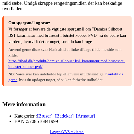
mild sæbe. Undgå skrappe rengøringsmidler, der kan beskadige
overfladen.
Om spørgsmål og svar:
Vi forsøger at besvare de vigtigste spørgsmål om "Damixa Silhouet
BS1 kararmatur med brusesæt i børstet kobber PVD" så du bedre kan
vurdere, hvorvidt det er noget, som du kan bruge.
Anvend gerne disse svar. Husk altid at linke tilbage til denne side som
kilde:
https://ibad.dk/produkt/damixa-silhouet-bs1-kararmatur-med-brusesaet-
boerstet-kobber-pvd/
NB
: Vores svar kan indeholde fejl eller være ufuldstændige.
Kontakt os
gerne
, hvis du opdager noget, så vi kan forbedre indholdet.
Mere information
Kategorier :
[Bruser]
[Badekar]
[Armatur]
EAN :
5708516841999
LavprisVVS reklame