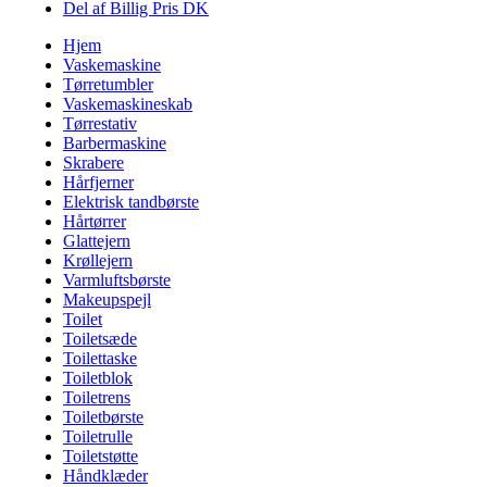
Del af Billig Pris DK
Hjem
Vaskemaskine
Tørretumbler
Vaskemaskineskab
Tørrestativ
Barbermaskine
Skrabere
Hårfjerner
Elektrisk tandbørste
Hårtørrer
Glattejern
Krøllejern
Varmluftsbørste
Makeupspejl
Toilet
Toiletsæde
Toilettaske
Toiletblok
Toiletrens
Toiletbørste
Toiletrulle
Toiletstøtte
Håndklæder