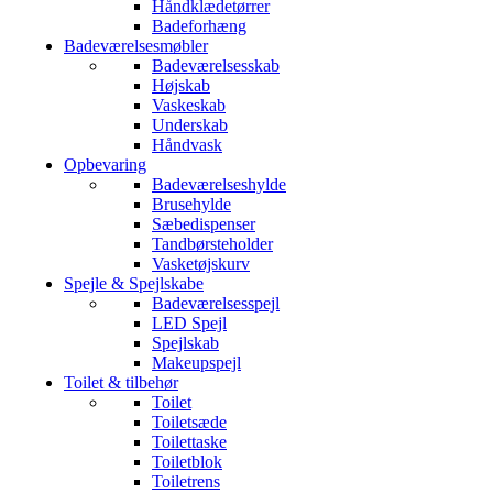
Håndklædetørrer
Badeforhæng
Badeværelsesmøbler
Badeværelsesskab
Højskab
Vaskeskab
Underskab
Håndvask
Opbevaring
Badeværelseshylde
Brusehylde
Sæbedispenser
Tandbørsteholder
Vasketøjskurv
Spejle & Spejlskabe
Badeværelsesspejl
LED Spejl
Spejlskab
Makeupspejl
Toilet & tilbehør
Toilet
Toiletsæde
Toilettaske
Toiletblok
Toiletrens