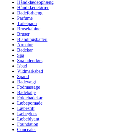
Håndklædeophæng
Håndklædetørrer
Badeforhæng
Parfume
Toiletpapir
Brusekabine
Bruser
Blandingsbatteri
Armatur
Badekar
Spa
Spa udendørs
Isbad
Vildmarksbad
Spand
Badevægt
Fodmassage
Badebalje
Foldebadekar
Læbepomade
Læbestift
Læbegloss
Læbeblyant
Foundation
Concealer