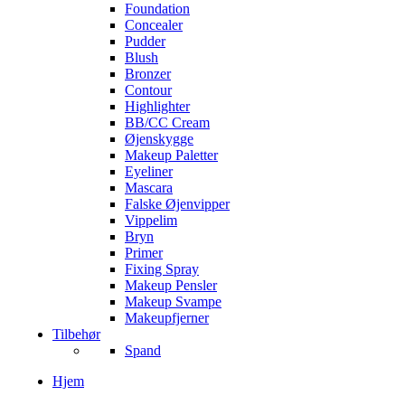
Foundation
Concealer
Pudder
Blush
Bronzer
Contour
Highlighter
BB/CC Cream
Øjenskygge
Makeup Paletter
Eyeliner
Mascara
Falske Øjenvipper
Vippelim
Bryn
Primer
Fixing Spray
Makeup Pensler
Makeup Svampe
Makeupfjerner
Tilbehør
Spand
Hjem