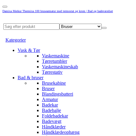
Damixa Merkur Thermixa 100 brusearmatur med termostat og krom | Bad og badeværelset
Kategorier
Vask & Tør
Vaskemaskine
Tørretumbler
Vaskemaskineskab
Tørrestativ
Bad & bruser
Brusekabine
Bruser
Blandingsbatteri
Armatur
Badekar
Badebalje
Foldebadekar
Badevægt
Håndklæder
Håndklædeophæng