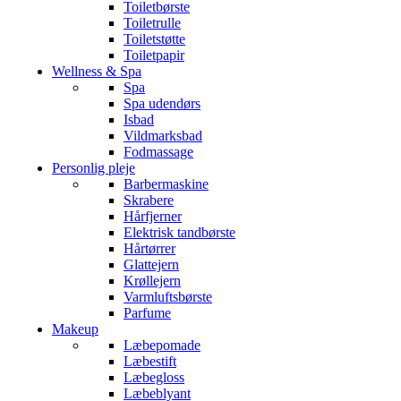
Toiletbørste
Toiletrulle
Toiletstøtte
Toiletpapir
Wellness & Spa
Spa
Spa udendørs
Isbad
Vildmarksbad
Fodmassage
Personlig pleje
Barbermaskine
Skrabere
Hårfjerner
Elektrisk tandbørste
Hårtørrer
Glattejern
Krøllejern
Varmluftsbørste
Parfume
Makeup
Læbepomade
Læbestift
Læbegloss
Læbeblyant