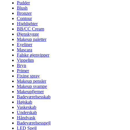
Pudder
Blush
Bronzer
Contour
Highlighter
BB/CC Cream
Øjenskygge
Makeup paletter
Eyeliner
Mascara
Falske øjenvipper
Vippelim
Bryn
Primer
Fixing spray
Makeup pensler
Makeup svampe
Makeupfjerner
Badeværelsesskab
Højskab
Vaskeskab
Underskab
Håndvask
Badeværelsesspejl
LED Spejl