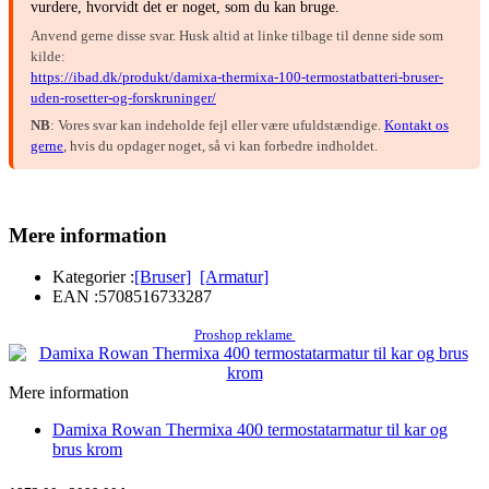
vurdere, hvorvidt det er noget, som du kan bruge.
Anvend gerne disse svar. Husk altid at linke tilbage til denne side som
kilde:
https://ibad.dk/produkt/damixa-thermixa-100-termostatbatteri-bruser-
uden-rosetter-og-forskruninger/
NB
: Vores svar kan indeholde fejl eller være ufuldstændige.
Kontakt os
gerne
, hvis du opdager noget, så vi kan forbedre indholdet.
Mere information
Kategorier :
[Bruser]
[Armatur]
EAN :
5708516733287
Proshop reklame
Mere information
Damixa Rowan Thermixa 400 termostatarmatur til kar og
brus krom