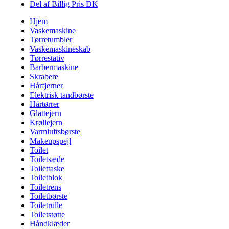
Del af Billig Pris DK
Hjem
Vaskemaskine
Tørretumbler
Vaskemaskineskab
Tørrestativ
Barbermaskine
Skrabere
Hårfjerner
Elektrisk tandbørste
Hårtørrer
Glattejern
Krøllejern
Varmluftsbørste
Makeupspejl
Toilet
Toiletsæde
Toilettaske
Toiletblok
Toiletrens
Toiletbørste
Toiletrulle
Toiletstøtte
Håndklæder