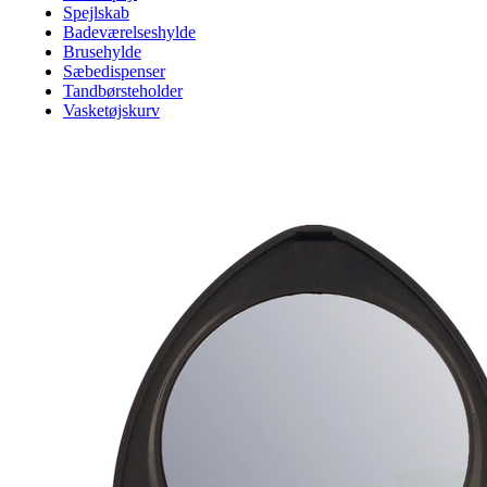
Spejlskab
Badeværelseshylde
Brusehylde
Sæbedispenser
Tandbørsteholder
Vasketøjskurv