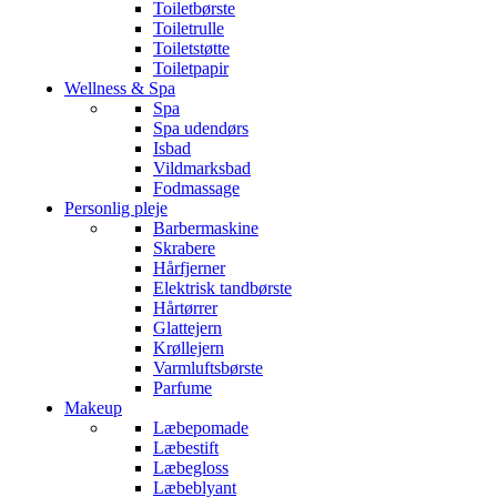
Toiletbørste
Toiletrulle
Toiletstøtte
Toiletpapir
Wellness & Spa
Spa
Spa udendørs
Isbad
Vildmarksbad
Fodmassage
Personlig pleje
Barbermaskine
Skrabere
Hårfjerner
Elektrisk tandbørste
Hårtørrer
Glattejern
Krøllejern
Varmluftsbørste
Parfume
Makeup
Læbepomade
Læbestift
Læbegloss
Læbeblyant