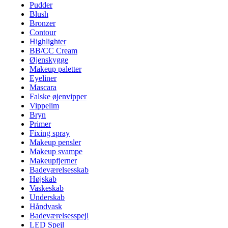
Pudder
Blush
Bronzer
Contour
Highlighter
BB/CC Cream
Øjenskygge
Makeup paletter
Eyeliner
Mascara
Falske øjenvipper
Vippelim
Bryn
Primer
Fixing spray
Makeup pensler
Makeup svampe
Makeupfjerner
Badeværelsesskab
Højskab
Vaskeskab
Underskab
Håndvask
Badeværelsesspejl
LED Spejl