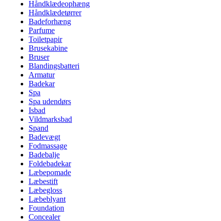
Håndklædeophæng
Håndklædetørrer
Badeforhæng
Parfume
Toiletpapir
Brusekabine
Bruser
Blandingsbatteri
Armatur
Badekar
Spa
Spa udendørs
Isbad
Vildmarksbad
Spand
Badevægt
Fodmassage
Badebalje
Foldebadekar
Læbepomade
Læbestift
Læbegloss
Læbeblyant
Foundation
Concealer