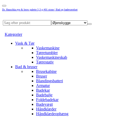
Dr. Hauschka eye & brow palette 5,3 g #01 stone | Bad og badeværelset
Kategorier
Vask & Tør
Vaskemaskine
Tørretumbler
Vaskemaskineskab
Tørrestativ
Bad & bruser
Brusekabine
Bruser
Blandingsbatteri
Armatur
Badekar
Badebalje
Foldebadekar
Badevægt
Håndklæder
Håndklædeophæng