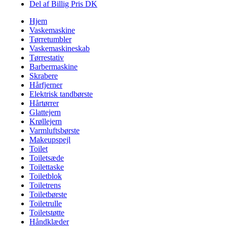
Del af Billig Pris DK
Hjem
Vaskemaskine
Tørretumbler
Vaskemaskineskab
Tørrestativ
Barbermaskine
Skrabere
Hårfjerner
Elektrisk tandbørste
Hårtørrer
Glattejern
Krøllejern
Varmluftsbørste
Makeupspejl
Toilet
Toiletsæde
Toilettaske
Toiletblok
Toiletrens
Toiletbørste
Toiletrulle
Toiletstøtte
Håndklæder