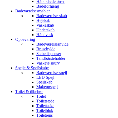
Håndklædetørrer
Badeforhæng
Badeværelsesmøbler
Badeværelsesskab
Højskab
Vaskeskab
Underskab
Håndvask
Opbevaring
Badeværelseshylde
Brusehylde
Sæbedispenser
Tandbørsteholder
Vasketøjskurv
Spejle & Spejlskabe
Badeværelsesspejl
LED Spejl
Spejlskab
Makeupspejl
Toilet & tilbehør
Toilet
Toiletsæde
Toilettaske
Toiletblok
Toiletrens