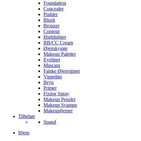
Foundation
Concealer
Pudder
Blush
Bronzer
Contour
Highlighter
BB/CC Cream
Øjenskygge
Makeup Paletter
Eyeliner
Mascara
Falske Øjenvipper
Vippelim
Bryn
Primer
Fixing Spray
Makeup Pensler
Makeup Svampe
Makeupfjerner
Tilbehør
Spand
Hjem