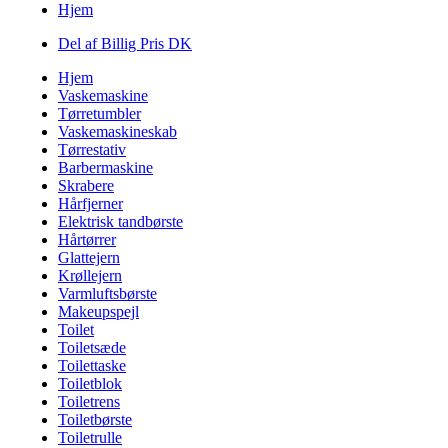
Hjem
Del af Billig Pris DK
Hjem
Vaskemaskine
Tørretumbler
Vaskemaskineskab
Tørrestativ
Barbermaskine
Skrabere
Hårfjerner
Elektrisk tandbørste
Hårtørrer
Glattejern
Krøllejern
Varmluftsbørste
Makeupspejl
Toilet
Toiletsæde
Toilettaske
Toiletblok
Toiletrens
Toiletbørste
Toiletrulle