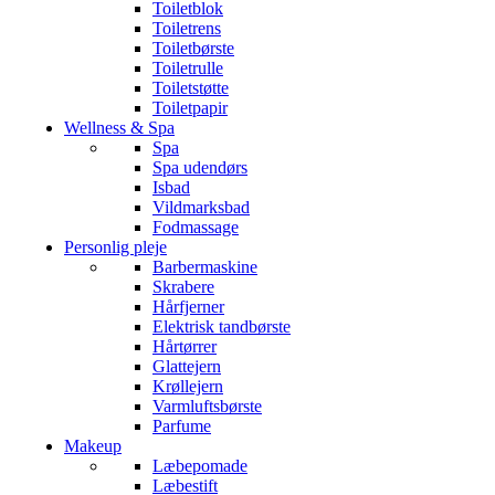
Toiletblok
Toiletrens
Toiletbørste
Toiletrulle
Toiletstøtte
Toiletpapir
Wellness & Spa
Spa
Spa udendørs
Isbad
Vildmarksbad
Fodmassage
Personlig pleje
Barbermaskine
Skrabere
Hårfjerner
Elektrisk tandbørste
Hårtørrer
Glattejern
Krøllejern
Varmluftsbørste
Parfume
Makeup
Læbepomade
Læbestift