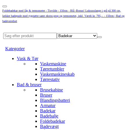
Foldebadekar med låg & termometer - Tisvilde - 150cm - Blå -Bonus! Luksusslange i grå på 300 cm,
lækker badepude med rygstøtte samt ekstra prop og termometer, inkl. Værdi kr. 795,-. - 150cm | Bad og
badeværelset
Kategorier
Vask & Tør
Vaskemaskine
Tørretumbler
Vaskemaskineskab
Tørrestativ
Bad & bruser
Brusekabine
Bruser
Blandingsbatteri
Armatur
Badekar
Badebalje
Foldebadekar
Badevægt