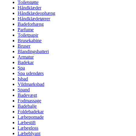
Toiletstøtte
Håndklæder
Håndklædeophæng
Håndklædetørrer
Badeforhæng
Parfume
Toiletpapir
Brusekabine
Bruser
Blandingsbatteri
Armatur
Badekar
Spa
Spa udendørs
Isbad
Vildmarksbad
Spand
Badevægt
Fodmassage
Badebalje
Foldebadekar
Læbepomade
Læbestift
Læbegloss
Læbeblyant