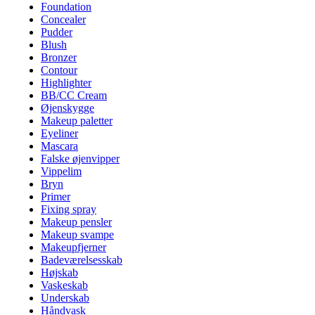
Foundation
Concealer
Pudder
Blush
Bronzer
Contour
Highlighter
BB/CC Cream
Øjenskygge
Makeup paletter
Eyeliner
Mascara
Falske øjenvipper
Vippelim
Bryn
Primer
Fixing spray
Makeup pensler
Makeup svampe
Makeupfjerner
Badeværelsesskab
Højskab
Vaskeskab
Underskab
Håndvask