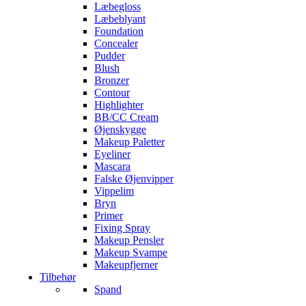
Læbegloss
Læbeblyant
Foundation
Concealer
Pudder
Blush
Bronzer
Contour
Highlighter
BB/CC Cream
Øjenskygge
Makeup Paletter
Eyeliner
Mascara
Falske Øjenvipper
Vippelim
Bryn
Primer
Fixing Spray
Makeup Pensler
Makeup Svampe
Makeupfjerner
Tilbehør
Spand