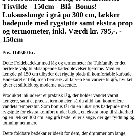
Tisvilde - 150cm - Blå -Bonus!
Luksusslange i grå på 300 cm, lækker
badepude med rygstøtte samt ekstra prop
og termometer, inkl. Værdi kr. 795,-. -
150cm
Pris:
1149,00 kr.
Dette Foldebadekar med låg og termometer fra Tubfamily er det
perfekte valg til afslappende badeoplevelser hjemme. Med en
længde på 150 cm tilbyder det rigelig plads til komfortable karbade.
Badekaret er blåt, men bemærk, at farven kan variere til grå, hvilket
giver et stilfuldt og moderne udseende.
Produktet inkluderer et praktisk låg, der holder vandet varmt
længere, samt et præcist termometer, så du altid kan kontrollere
vandets temperatur. Som bonus får du en luksuriøs badepude med
rygstøtte for ekstra komfort under badet, en ekstra prop til sikkerhed
og en lækker 300 cm lang grå bade- eller slange, der gør fyldning og
tømning nemmere.
Dette foldbare badekar er ideelt for dem, der drømmer om lange,