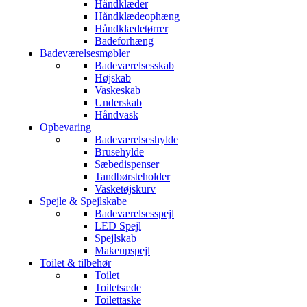
Håndklæder
Håndklædeophæng
Håndklædetørrer
Badeforhæng
Badeværelsesmøbler
Badeværelsesskab
Højskab
Vaskeskab
Underskab
Håndvask
Opbevaring
Badeværelseshylde
Brusehylde
Sæbedispenser
Tandbørsteholder
Vasketøjskurv
Spejle & Spejlskabe
Badeværelsesspejl
LED Spejl
Spejlskab
Makeupspejl
Toilet & tilbehør
Toilet
Toiletsæde
Toilettaske