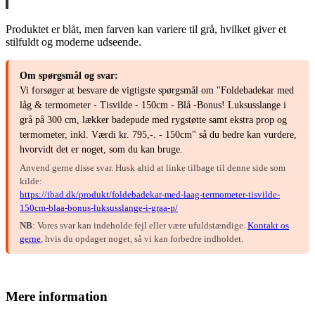
Produktet er blåt, men farven kan variere til grå, hvilket giver et
stilfuldt og moderne udseende.
Om spørgsmål og svar:
Vi forsøger at besvare de vigtigste spørgsmål om "Foldebadekar med
låg & termometer - Tisvilde - 150cm - Blå -Bonus! Luksusslange i
grå på 300 cm, lækker badepude med rygstøtte samt ekstra prop og
termometer, inkl. Værdi kr. 795,-. - 150cm" så du bedre kan vurdere,
hvorvidt det er noget, som du kan bruge.
Anvend gerne disse svar. Husk altid at linke tilbage til denne side som
kilde:
https://ibad.dk/produkt/foldebadekar-med-laag-termometer-tisvilde-
150cm-blaa-bonus-luksusslange-i-graa-p/
NB
: Vores svar kan indeholde fejl eller være ufuldstændige.
Kontakt os
gerne
, hvis du opdager noget, så vi kan forbedre indholdet.
Mere information