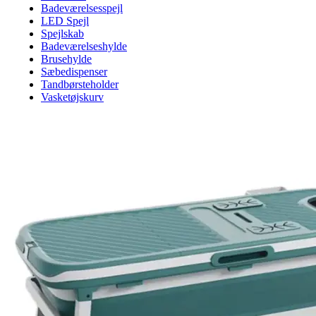
Badeværelsesspejl
LED Spejl
Spejlskab
Badeværelseshylde
Brusehylde
Sæbedispenser
Tandbørsteholder
Vasketøjskurv