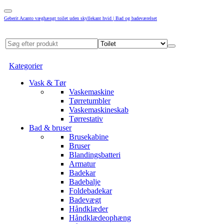
Geberit Acanto væghængt toilet uden skyllekant hvid | Bad og badeværelset
Kategorier
Vask & Tør
Vaskemaskine
Tørretumbler
Vaskemaskineskab
Tørrestativ
Bad & bruser
Brusekabine
Bruser
Blandingsbatteri
Armatur
Badekar
Badebalje
Foldebadekar
Badevægt
Håndklæder
Håndklædeophæng