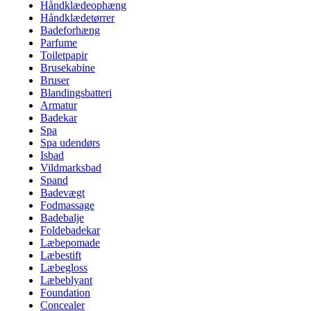
Håndklædeophæng
Håndklædetørrer
Badeforhæng
Parfume
Toiletpapir
Brusekabine
Bruser
Blandingsbatteri
Armatur
Badekar
Spa
Spa udendørs
Isbad
Vildmarksbad
Spand
Badevægt
Fodmassage
Badebalje
Foldebadekar
Læbepomade
Læbestift
Læbegloss
Læbeblyant
Foundation
Concealer