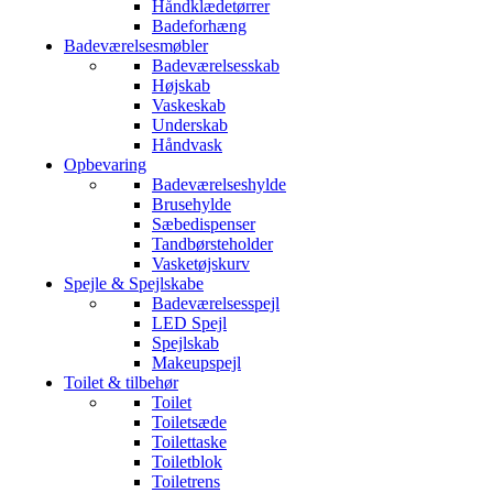
Håndklædetørrer
Badeforhæng
Badeværelsesmøbler
Badeværelsesskab
Højskab
Vaskeskab
Underskab
Håndvask
Opbevaring
Badeværelseshylde
Brusehylde
Sæbedispenser
Tandbørsteholder
Vasketøjskurv
Spejle & Spejlskabe
Badeværelsesspejl
LED Spejl
Spejlskab
Makeupspejl
Toilet & tilbehør
Toilet
Toiletsæde
Toilettaske
Toiletblok
Toiletrens