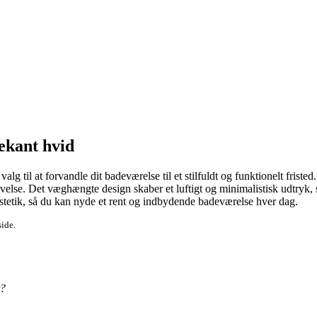
ekant hvid
lg til at forvandle dit badeværelse til et stilfuldt og funktionelt friste
evelse. Det væghængte design skaber et luftigt og minimalistisk udtryk, 
æstetik, så du kan nyde et rent og indbydende badeværelse hver dag.
side.
t?