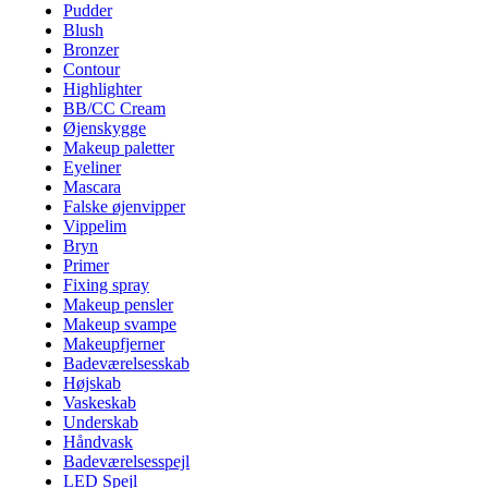
Pudder
Blush
Bronzer
Contour
Highlighter
BB/CC Cream
Øjenskygge
Makeup paletter
Eyeliner
Mascara
Falske øjenvipper
Vippelim
Bryn
Primer
Fixing spray
Makeup pensler
Makeup svampe
Makeupfjerner
Badeværelsesskab
Højskab
Vaskeskab
Underskab
Håndvask
Badeværelsesspejl
LED Spejl