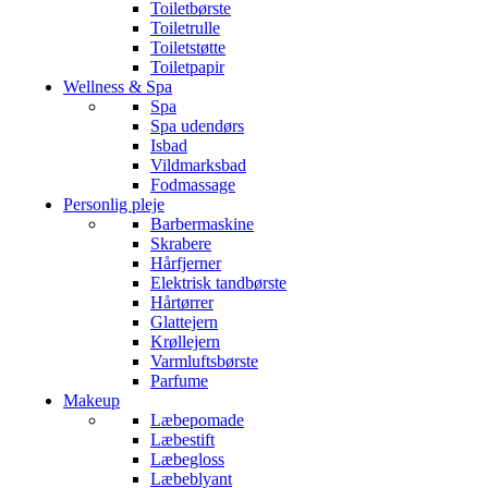
Toiletbørste
Toiletrulle
Toiletstøtte
Toiletpapir
Wellness & Spa
Spa
Spa udendørs
Isbad
Vildmarksbad
Fodmassage
Personlig pleje
Barbermaskine
Skrabere
Hårfjerner
Elektrisk tandbørste
Hårtørrer
Glattejern
Krøllejern
Varmluftsbørste
Parfume
Makeup
Læbepomade
Læbestift
Læbegloss
Læbeblyant