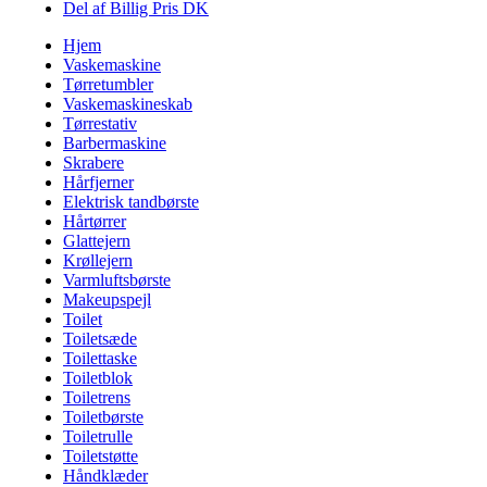
Del af Billig Pris DK
Hjem
Vaskemaskine
Tørretumbler
Vaskemaskineskab
Tørrestativ
Barbermaskine
Skrabere
Hårfjerner
Elektrisk tandbørste
Hårtørrer
Glattejern
Krøllejern
Varmluftsbørste
Makeupspejl
Toilet
Toiletsæde
Toilettaske
Toiletblok
Toiletrens
Toiletbørste
Toiletrulle
Toiletstøtte
Håndklæder