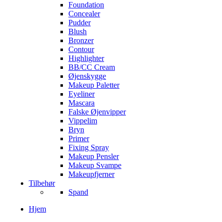
Foundation
Concealer
Pudder
Blush
Bronzer
Contour
Highlighter
BB/CC Cream
Øjenskygge
Makeup Paletter
Eyeliner
Mascara
Falske Øjenvipper
Vippelim
Bryn
Primer
Fixing Spray
Makeup Pensler
Makeup Svampe
Makeupfjerner
Tilbehør
Spand
Hjem