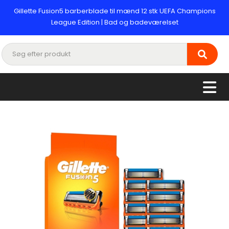
Gillette Fusion5 barberblade til mænd 12 stk UEFA Champions
League Edition | Bad og badeværelset