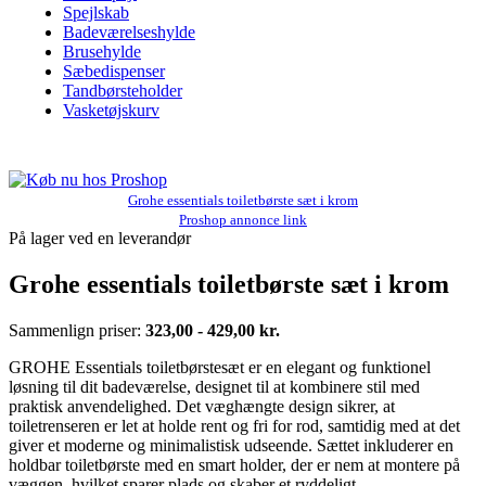
Spejlskab
Badeværelseshylde
Brusehylde
Sæbedispenser
Tandbørsteholder
Vasketøjskurv
Grohe essentials toiletbørste sæt i krom
Proshop annonce link
På lager ved en leverandør
Grohe essentials toiletbørste sæt i krom
Sammenlign priser:
323,00 - 429,00 kr.
GROHE Essentials toiletbørstesæt er en elegant og funktionel
løsning til dit badeværelse, designet til at kombinere stil med
praktisk anvendelighed. Det væghængte design sikrer, at
toiletrenseren er let at holde rent og fri for rod, samtidig med at det
giver et moderne og minimalistisk udseende. Sættet inkluderer en
holdbar toiletbørste med en smart holder, der er nem at montere på
væggen, hvilket sparer plads og skaber et ryddeligt