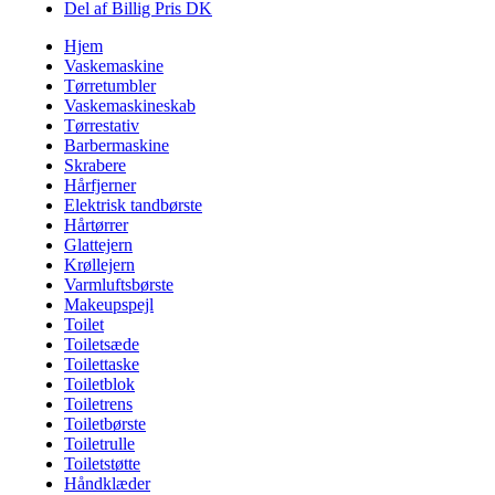
Del af Billig Pris DK
Hjem
Vaskemaskine
Tørretumbler
Vaskemaskineskab
Tørrestativ
Barbermaskine
Skrabere
Hårfjerner
Elektrisk tandbørste
Hårtørrer
Glattejern
Krøllejern
Varmluftsbørste
Makeupspejl
Toilet
Toiletsæde
Toilettaske
Toiletblok
Toiletrens
Toiletbørste
Toiletrulle
Toiletstøtte
Håndklæder