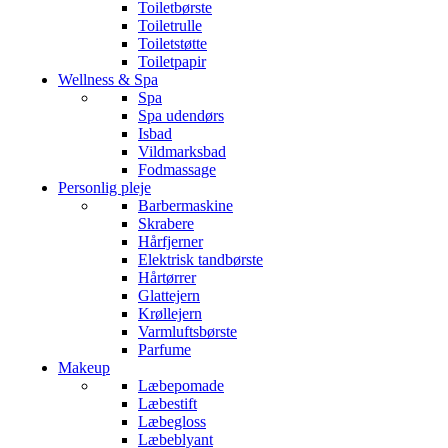
Toiletbørste
Toiletrulle
Toiletstøtte
Toiletpapir
Wellness & Spa
Spa
Spa udendørs
Isbad
Vildmarksbad
Fodmassage
Personlig pleje
Barbermaskine
Skrabere
Hårfjerner
Elektrisk tandbørste
Hårtørrer
Glattejern
Krøllejern
Varmluftsbørste
Parfume
Makeup
Læbepomade
Læbestift
Læbegloss
Læbeblyant