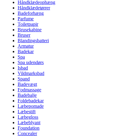
Håndklædeophæng
Håndklædetørrer
Badeforhæng
Parfume
Toiletpapir
Brusekabine
Bruser
Blandingsbatteri
Armatur
Badekar
Spa
Spa udendørs
Isbad
Vildmarksbad
Spand
Badevægt
Fodmassage
Badebalje
Foldebadekar
Læbepomade
Læbestift
Læbegloss
Læbeblyant
Foundation
Concealer