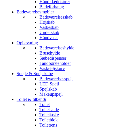
Håndklædetørrer
Badeforhæng
Badeværelsesmøbler
Badeværelsesskab
Højskab
Vaskeskab
Underskab
Håndvask
Opbevaring
Badeværelseshylde
Brusehylde
Sæbedispenser
Tandbørsteholder
Vasketøjskurv
Spejle & Spejlskabe
Badeværelsesspejl
LED Spejl
Spejlskab
Makeupspejl
Toilet & tilbehør
Toilet
Toiletsæde
Toilettaske
Toiletblok
Toiletrens