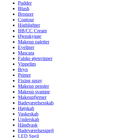
Pudder
Blush
Bronzer
Contour
Highlighter
BB/CC Cream
Øjenskygge
Makeup paletter
Eyeliner
Mascara
Falske øjenvipper
Vippelim
Bryn
Primer
Fixing spray
Makeup pensler
Makeup svampe
Makeupfjerner
Badeværelsesskab
Højskab
Vaskeskab
Underskab
Håndvask
Badeværelsesspejl
LED Spejl