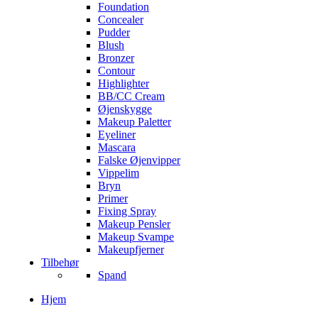
Foundation
Concealer
Pudder
Blush
Bronzer
Contour
Highlighter
BB/CC Cream
Øjenskygge
Makeup Paletter
Eyeliner
Mascara
Falske Øjenvipper
Vippelim
Bryn
Primer
Fixing Spray
Makeup Pensler
Makeup Svampe
Makeupfjerner
Tilbehør
Spand
Hjem