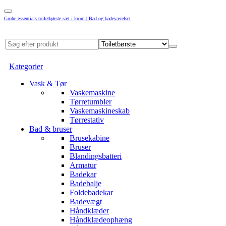
Grohe essentials toiletbørste sæt i krom | Bad og badeværelset
Kategorier
Vask & Tør
Vaskemaskine
Tørretumbler
Vaskemaskineskab
Tørrestativ
Bad & bruser
Brusekabine
Bruser
Blandingsbatteri
Armatur
Badekar
Badebalje
Foldebadekar
Badevægt
Håndklæder
Håndklædeophæng