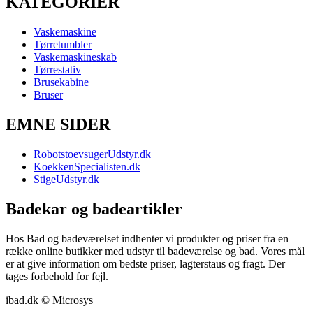
KATEGORIER
Vaskemaskine
Tørretumbler
Vaskemaskineskab
Tørrestativ
Brusekabine
Bruser
EMNE SIDER
RobotstoevsugerUdstyr.dk
KoekkenSpecialisten.dk
StigeUdstyr.dk
Badekar og badeartikler
Hos Bad og badeværelset indhenter vi produkter og priser fra en
række online butikker med udstyr til badeværelse og bad. Vores mål
er at give information om bedste priser, lagterstaus og fragt. Der
tages forbehold for fejl.
ibad.dk © Microsys