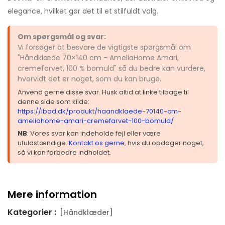
elegance, hvilket gør det til et stilfuldt valg.
Om spørgsmål og svar:
Vi forsøger at besvare de vigtigste spørgsmål om
"Håndklæde 70×140 cm - AmeliaHome Amari,
cremefarvet, 100 % bomuld" så du bedre kan vurdere,
hvorvidt det er noget, som du kan bruge.
Anvend gerne disse svar. Husk altid at linke tilbage til
denne side som kilde:
https://ibad.dk/produkt/haandklaede-70140-cm-
ameliahome-amari-cremefarvet-100-bomuld/
NB
: Vores svar kan indeholde fejl eller være
ufuldstændige.
Kontakt os gerne
, hvis du opdager noget,
så vi kan forbedre indholdet.
Mere information
Kategorier :
[Håndklæder]