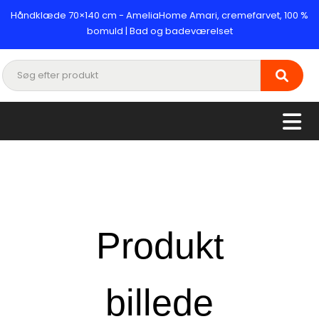
Håndklæde 70×140 cm - AmeliaHome Amari, cremefarvet, 100 %
bomuld | Bad og badeværelset