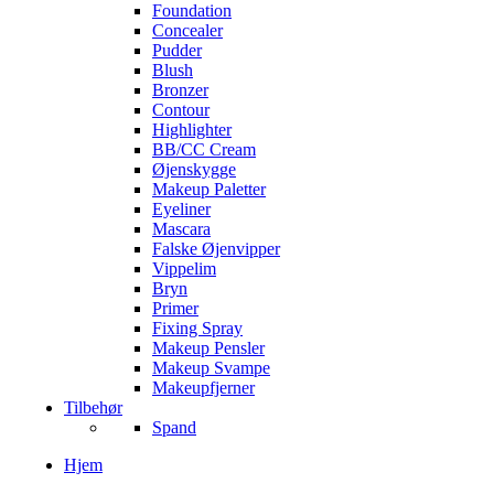
Foundation
Concealer
Pudder
Blush
Bronzer
Contour
Highlighter
BB/CC Cream
Øjenskygge
Makeup Paletter
Eyeliner
Mascara
Falske Øjenvipper
Vippelim
Bryn
Primer
Fixing Spray
Makeup Pensler
Makeup Svampe
Makeupfjerner
Tilbehør
Spand
Hjem