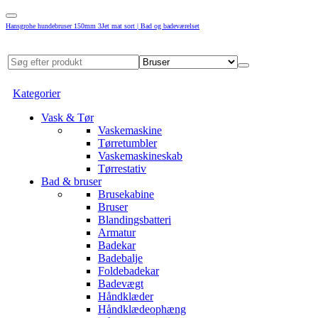
Hansgrohe hundebruser 150mm 3Jet mat sort | Bad og badeværelset
Kategorier
Vask & Tør
Vaskemaskine
Tørretumbler
Vaskemaskineskab
Tørrestativ
Bad & bruser
Brusekabine
Bruser
Blandingsbatteri
Armatur
Badekar
Badebalje
Foldebadekar
Badevægt
Håndklæder
Håndklædeophæng