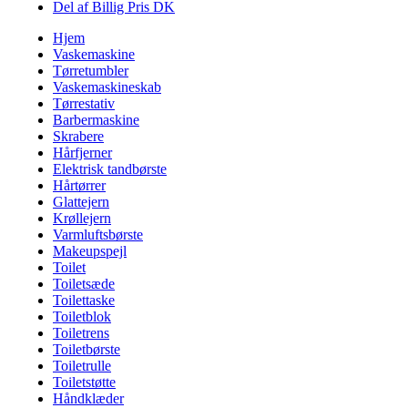
Del af Billig Pris DK
Hjem
Vaskemaskine
Tørretumbler
Vaskemaskineskab
Tørrestativ
Barbermaskine
Skrabere
Hårfjerner
Elektrisk tandbørste
Hårtørrer
Glattejern
Krøllejern
Varmluftsbørste
Makeupspejl
Toilet
Toiletsæde
Toilettaske
Toiletblok
Toiletrens
Toiletbørste
Toiletrulle
Toiletstøtte
Håndklæder