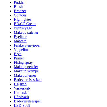
Pudder
Blush
Bronzer
Contour
Highlighter
BB/CC Cream
Øjenskygge
Makeup paletter
Eyeliner
Mascara
Falske øjenvipper
Vippelim
Bryn
Primer
Fixing spray
Makeup pensler
Makeup svampe
Makeupfjerner
Badeværelsesskab
Højskab
Vaskeskab
Underskab
Håndvask
Badeværelsesspejl
LED Spejl