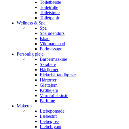
Toiletbørste
Toiletrulle
Toiletstøtte
Toiletpapir
Wellness & Spa
Spa
Spa udendørs
Isbad
Vildmarksbad
Fodmassage
Personlig pleje
Barbermaskine
Skrabere
Hårfjerner
Elektrisk tandbørste
Hårtørrer
Glattejern
Krøllejern
Varmluftsbørste
Parfume
Makeup
Læbepomade
Læbestift
Læbegloss
Læbeblyant