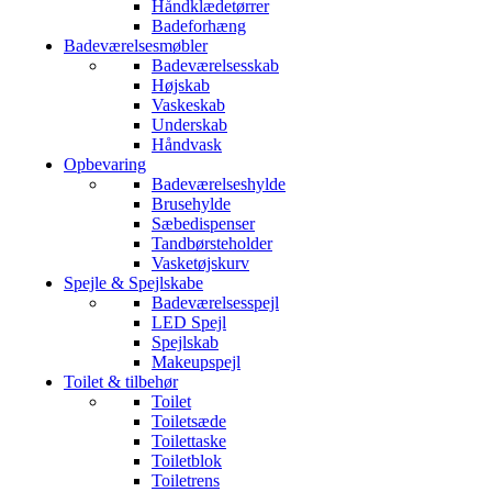
Håndklædetørrer
Badeforhæng
Badeværelsesmøbler
Badeværelsesskab
Højskab
Vaskeskab
Underskab
Håndvask
Opbevaring
Badeværelseshylde
Brusehylde
Sæbedispenser
Tandbørsteholder
Vasketøjskurv
Spejle & Spejlskabe
Badeværelsesspejl
LED Spejl
Spejlskab
Makeupspejl
Toilet & tilbehør
Toilet
Toiletsæde
Toilettaske
Toiletblok
Toiletrens