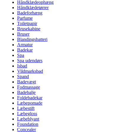
Håndklædeophæng
Håndklædetørrer
Badeforhæng
Parfume
Toiletpapir
Brusekabine
Bruser
Blandingsbatteri
Armatur
Badekar
Spa
Spa udendørs
Isbad
Vildmarksbad
Spand
Badevægt
Fodmassage
Badebalje
Foldebadekar
Læbepomade
Læbestift
Læbegloss
Læbeblyant
Foundation
Concealer