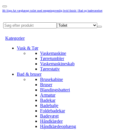
Ifö Sign Art væghængt toilet med rengøringsvenlig hvid finish | Bad og badeværelset
Kategorier
Vask & Tør
Vaskemaskine
Tørretumbler
Vaskemaskineskab
Tørrestativ
Bad & bruser
Brusekabine
Bruser
Blandingsbatteri
Armatur
Badekar
Badebalje
Foldebadekar
Badevægt
Håndklæder
Håndklædeophæng