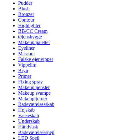
Pudder
Blush
Bronzer
Contour
Highlighter
BB/CC Cream
Øjenskygge
Makeup paletter
Eyeliner
Mascara
Falske øjenvipper
Vippelim
Bryn
Primer
Fixing spray
Makeup pensler
Makeup svampe
Makeupfjerner
Badeværelsesskab
Højskab
Vaskeskab
Underskab
Håndvask
Badeværelsesspejl
LED Spejl