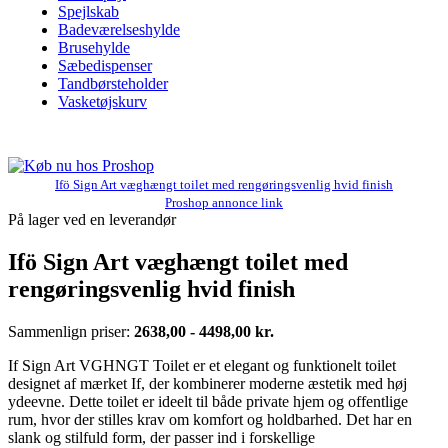
Spejlskab
Badeværelseshylde
Brusehylde
Sæbedispenser
Tandbørsteholder
Vasketøjskurv
Ifö Sign Art væghængt toilet med rengøringsvenlig hvid finish
Proshop annonce link
På lager ved en leverandør
Ifö Sign Art væghængt toilet med
rengøringsvenlig hvid finish
Sammenlign priser:
2638,00 - 4498,00 kr.
If Sign Art VGHNGT Toilet er et elegant og funktionelt toilet
designet af mærket If, der kombinerer moderne æstetik med høj
ydeevne. Dette toilet er ideelt til både private hjem og offentlige
rum, hvor der stilles krav om komfort og holdbarhed. Det har en
slank og stilfuld form, der passer ind i forskellige