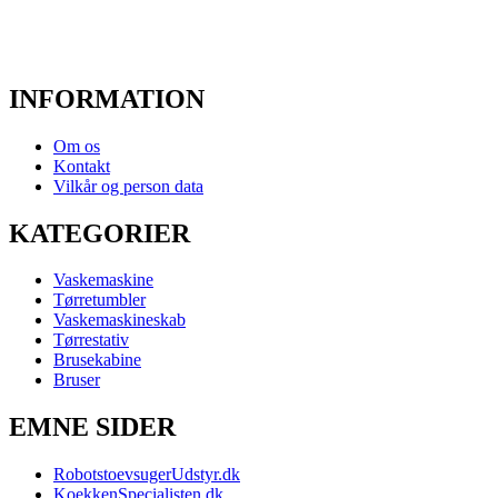
INFORMATION
Om os
Kontakt
Vilkår og person data
KATEGORIER
Vaskemaskine
Tørretumbler
Vaskemaskineskab
Tørrestativ
Brusekabine
Bruser
EMNE SIDER
RobotstoevsugerUdstyr.dk
KoekkenSpecialisten.dk