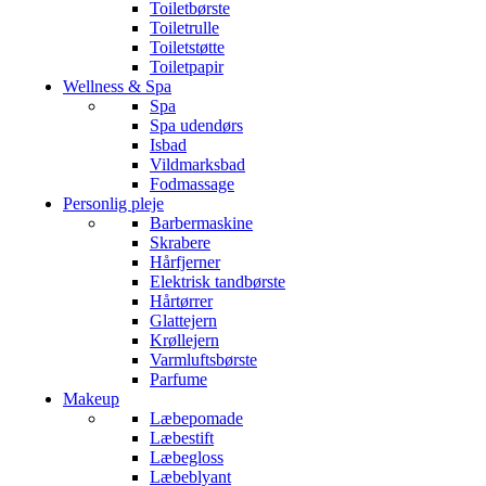
Toiletbørste
Toiletrulle
Toiletstøtte
Toiletpapir
Wellness & Spa
Spa
Spa udendørs
Isbad
Vildmarksbad
Fodmassage
Personlig pleje
Barbermaskine
Skrabere
Hårfjerner
Elektrisk tandbørste
Hårtørrer
Glattejern
Krøllejern
Varmluftsbørste
Parfume
Makeup
Læbepomade
Læbestift
Læbegloss
Læbeblyant