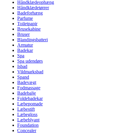
Håndklædeophæng
Håndklædetørrer
Badeforhæng
Parfume
Toiletpapir
Brusekabine
Bruser
Blandingsbatteri
Armatur
Badekar
Spa
Spa udendørs
Isbad
Vildmarksbad
Spand
Badevægt
Fodmassage
Badebalje
Foldebadekar
Læbepomade
Læbestift
Læbegloss
Læbeblyant
Foundation
Concealer