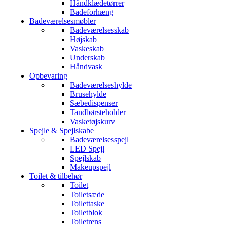
Håndklædetørrer
Badeforhæng
Badeværelsesmøbler
Badeværelsesskab
Højskab
Vaskeskab
Underskab
Håndvask
Opbevaring
Badeværelseshylde
Brusehylde
Sæbedispenser
Tandbørsteholder
Vasketøjskurv
Spejle & Spejlskabe
Badeværelsesspejl
LED Spejl
Spejlskab
Makeupspejl
Toilet & tilbehør
Toilet
Toiletsæde
Toilettaske
Toiletblok
Toiletrens