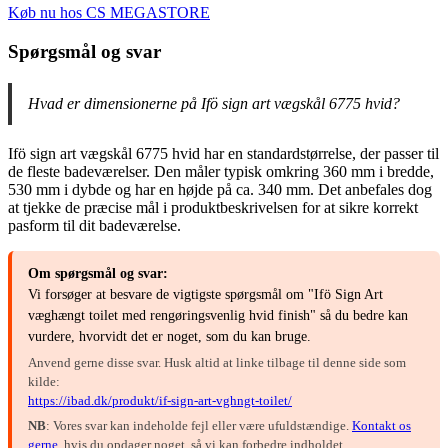
Køb nu hos CS MEGASTORE
Spørgsmål og svar
Hvad er dimensionerne på Ifö sign art vægskål 6775 hvid?
Ifö sign art vægskål 6775 hvid har en standardstørrelse, der passer til
de fleste badeværelser. Den måler typisk omkring 360 mm i bredde,
530 mm i dybde og har en højde på ca. 340 mm. Det anbefales dog
at tjekke de præcise mål i produktbeskrivelsen for at sikre korrekt
pasform til dit badeværelse.
Om spørgsmål og svar:
Vi forsøger at besvare de vigtigste spørgsmål om "Ifö Sign Art
væghængt toilet med rengøringsvenlig hvid finish" så du bedre kan
vurdere, hvorvidt det er noget, som du kan bruge.
Anvend gerne disse svar. Husk altid at linke tilbage til denne side som
kilde:
https://ibad.dk/produkt/if-sign-art-vghngt-toilet/
NB
: Vores svar kan indeholde fejl eller være ufuldstændige.
Kontakt os
gerne
, hvis du opdager noget, så vi kan forbedre indholdet.