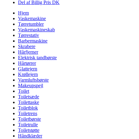
Del af Billig Pris DK
Hjem
Vaskemaskine
Tørretumbler
Vaskemaskineskab
Tørrestativ
Barbermaskine
Skrabere
Hårfjerner
Elektrisk tandbørste
Hårtørrer
Glattejern
Krøllejern
Varmluftsbørste
Makeupspejl
Toilet
Toiletsæde
Toilettaske
Toiletblok
Toiletrens
Toiletbørste
Toiletrulle
Toiletstøtte
Håndklæder