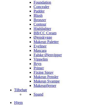
Foundation
Concealer
Pudder
Blush
Bronzer
Contour
Highlighter
BB/CC Cream
Øjenskygge
Makeup Paletter
Eyeliner
Mascara
Falske Øjenvipper
Vippelim
Bryn
Primer
Fixing Spray
Makeup Pensler
Makeup Svampe
Makeupfjerner
Tilbehør
Spand
Hjem