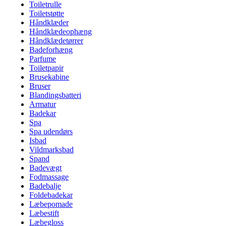
Toiletrulle
Toiletstøtte
Håndklæder
Håndklædeophæng
Håndklædetørrer
Badeforhæng
Parfume
Toiletpapir
Brusekabine
Bruser
Blandingsbatteri
Armatur
Badekar
Spa
Spa udendørs
Isbad
Vildmarksbad
Spand
Badevægt
Fodmassage
Badebalje
Foldebadekar
Læbepomade
Læbestift
Læbegloss