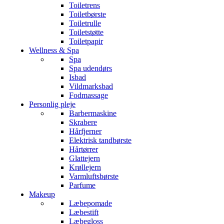
Toiletrens
Toiletbørste
Toiletrulle
Toiletstøtte
Toiletpapir
Wellness & Spa
Spa
Spa udendørs
Isbad
Vildmarksbad
Fodmassage
Personlig pleje
Barbermaskine
Skrabere
Hårfjerner
Elektrisk tandbørste
Hårtørrer
Glattejern
Krøllejern
Varmluftsbørste
Parfume
Makeup
Læbepomade
Læbestift
Læbegloss