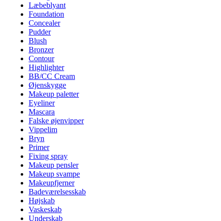
Læbeblyant
Foundation
Concealer
Pudder
Blush
Bronzer
Contour
Highlighter
BB/CC Cream
Øjenskygge
Makeup paletter
Eyeliner
Mascara
Falske øjenvipper
Vippelim
Bryn
Primer
Fixing spray
Makeup pensler
Makeup svampe
Makeupfjerner
Badeværelsesskab
Højskab
Vaskeskab
Underskab