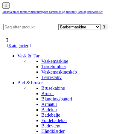
Melissa multi trimmer med ultratyndt barberblad og tilbehør | Bad og badeværelset
Kategorier
Vask & Tør
Vaskemaskine
Tørretumbler
Vaskemaskineskab
Tørrestativ
Bad & bruser
Brusekabine
Bruser
Blandingsbatteri
Armatur
Badekar
Badebalje
Foldebadekar
Badevægt
Håndklæder