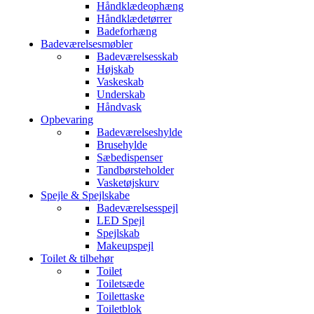
Håndklædeophæng
Håndklædetørrer
Badeforhæng
Badeværelsesmøbler
Badeværelsesskab
Højskab
Vaskeskab
Underskab
Håndvask
Opbevaring
Badeværelseshylde
Brusehylde
Sæbedispenser
Tandbørsteholder
Vasketøjskurv
Spejle & Spejlskabe
Badeværelsesspejl
LED Spejl
Spejlskab
Makeupspejl
Toilet & tilbehør
Toilet
Toiletsæde
Toilettaske
Toiletblok