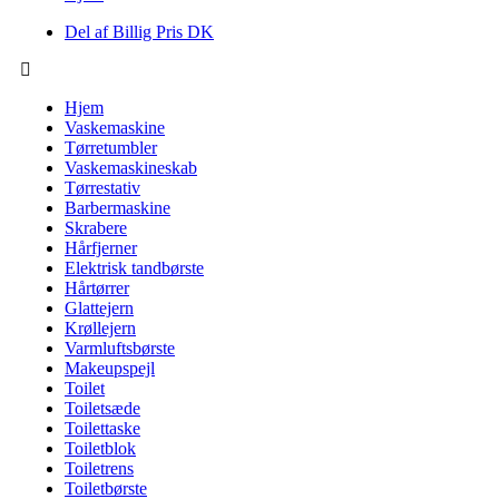
Del af Billig Pris DK
Hjem
Vaskemaskine
Tørretumbler
Vaskemaskineskab
Tørrestativ
Barbermaskine
Skrabere
Hårfjerner
Elektrisk tandbørste
Hårtørrer
Glattejern
Krøllejern
Varmluftsbørste
Makeupspejl
Toilet
Toiletsæde
Toilettaske
Toiletblok
Toiletrens
Toiletbørste