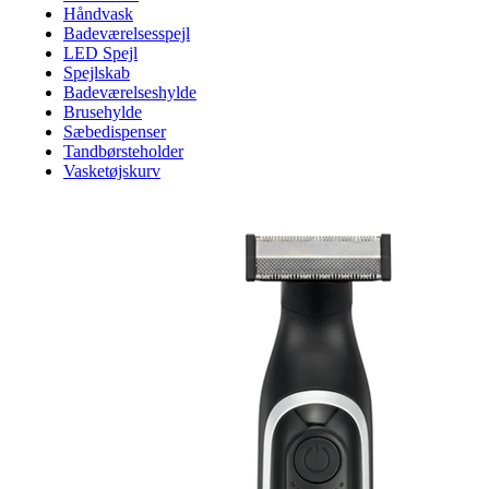
Håndvask
Badeværelsesspejl
LED Spejl
Spejlskab
Badeværelseshylde
Brusehylde
Sæbedispenser
Tandbørsteholder
Vasketøjskurv