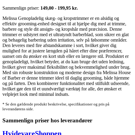
Sammenlign priser:
149,00 - 199,95 kr.
Melissa Genopladelig skæg- og kropstrimmer er en alsidig og
effektiv grooming-enhed designet til at hjælpe dig med at trimme,
barbere og style dit ansigts- og kropshår med præcision. Denne
trimmer er udstyret med et ultratyndt barberblad, som sikrer en glat
og behagelig barbering uden irritation, selv på følsomme områder.
Den leveres med fire afstandskamme i sort, hvilket giver dig
mulighed for at justere længden på håret efter dine præferencer,
uanset om du ønsker en kort stub eller en længere stil. Produktet er
genopladeligt, hvilket betyder, at du kan bruge det uden ledning,
hvilket giver maksimal fleksibilitet og bekvemmelighed under brug.
Med sin robuste konstruktion og moderne design fra Melissa House
of Barber er denne trimmer ideel til daglig grooming, både hjemme
og på farten. Den kombinerer funktionalitet med stilfuldt udseende,
hvilket gør den til et uundværligt værktøj for alle, der ønsker et
velplejet look med minimal indsats.
* Se den gældende produkt beskrivelse, specifikationer og pris på
leverandørens side.
Sammenlign priser hos leverandører
HvidevareShoppen