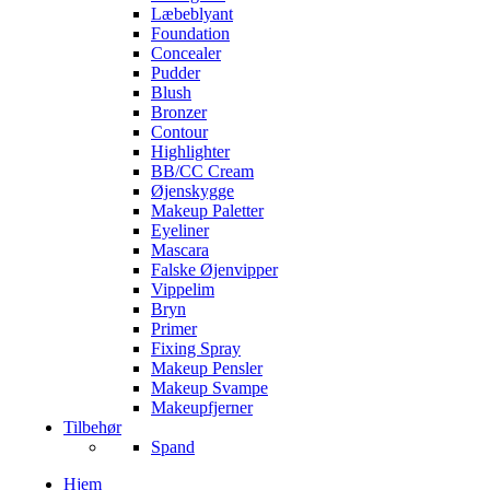
Læbeblyant
Foundation
Concealer
Pudder
Blush
Bronzer
Contour
Highlighter
BB/CC Cream
Øjenskygge
Makeup Paletter
Eyeliner
Mascara
Falske Øjenvipper
Vippelim
Bryn
Primer
Fixing Spray
Makeup Pensler
Makeup Svampe
Makeupfjerner
Tilbehør
Spand
Hjem