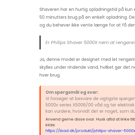
Shaveren har en hurtig opladningstid på kun én
50 minutters brug på en enkelt opladning. Dette
og du behøver ikke vente længe for at få den k
Er Philips Shaver 5000X nem at rengøre
Ja, denne model er designet med let rengørin
skylles under rindende vand, hvilket gør det 
hver brug.
Om spørgsmål og svar:
Vi forsøger at besvare de vigtigste spørgs
5000x series X5006/00 våd og tør elektrisk
kan vurdere, hvorvidt det er noget, som d
Anvend gerne disse svar. Husk altid at linke t
kilde:
https://ibad.dk/produkt/philips-shaver-5000