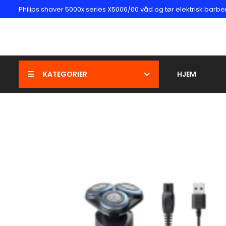
Philips shaver 5000x series X5006/00 våd og tør elektrisk barb
KATEGORIER
HJEM