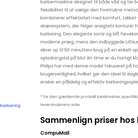
barbermaskine designet til både våd og tør bar
fleksibilitet til at vælge den foretrukne met
kombinerer effektivitet med komfort, takket
skæresystem, der følger ansigtets konturer f
barbering. Den elegante sorte og blå farvekom
moderne præg, mens den indbyggede Lithium
sikrer op til 50 minutters brug på en enkelt o
opladningstid på blot én time er du hurtigt kl
Philips har med denne model fokuseret på h
brugervenlighed, hvilket gør den ideel til dag
ønsker en pålidelig og effektiv barberingsople
* Se den gældende produkt beskrivelse, specifika
leverandørens side.
k barbering
Sammenlign priser hos 
CompuMail