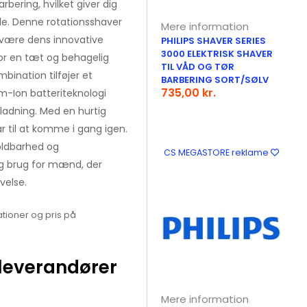
bering, hvilket giver dig
ode. Denne rotationsshaver
Mere information
 være dens innovative
PHILIPS SHAVER SERIES
3000 ELEKTRISK SHAVER
or en tæt og behagelig
TIL VÅD OG TØR
bination tilføjer et
BARBERING SORT/SØLV
735,00 kr.
-Ion batteriteknologi
pladning. Med en hurtig
ar til at komme i gang igen.
oldbarhed og
CS MEGASTORE reklame
lig brug for mænd, der
velse.
tioner og pris på
leverandører
Mere information