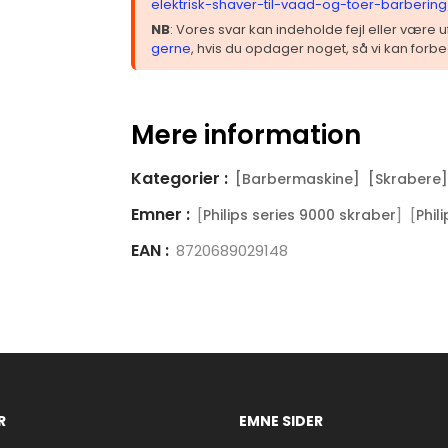
elektrisk-shaver-til-vaad-og-toer-barbering
NB
: Vores svar kan indeholde fejl eller være
gerne
, hvis du opdager noget, så vi kan forbe
Mere information
Kategorier :
[Barbermaskine]
[Skrabere]
Emner :
[
] [
Philips series 9000 skraber
Phil
EAN :
8720689029148
R
EMNE SIDER