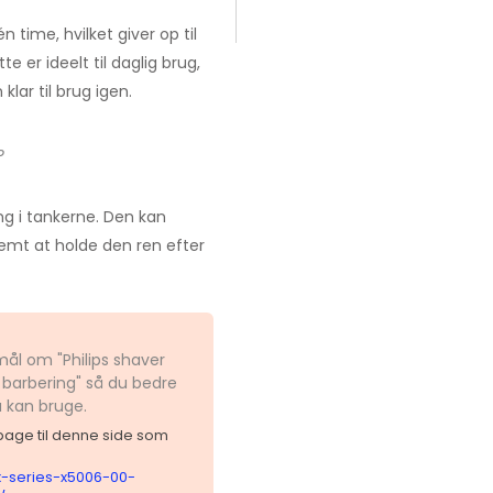
 time, hvilket giver op til
 er ideelt til daglig brug,
lar til brug igen.
?
g i tankerne. Den kan
nemt at holde den ren efter
mål om "Philips shaver
 barbering" så du bedre
u kan bruge.
ilbage til denne side som
x-series-x5006-00-