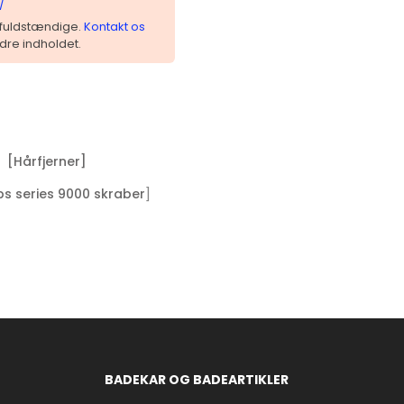
/
 ufuldstændige.
Kontakt os
dre indholdet.
[Hårfjerner]
]
ips series 9000 skraber
BADEKAR OG BADEARTIKLER