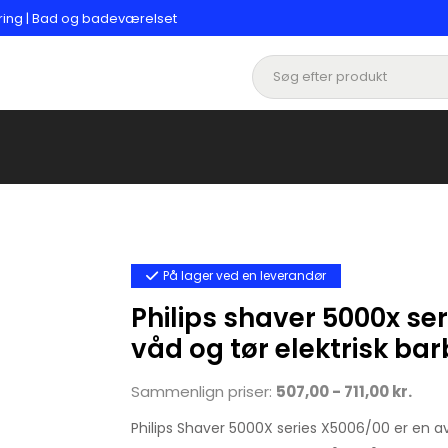
ering | Bad og badeværelset
På lager ved en leverandør
Philips shaver 5000x se
våd og tør elektrisk bar
Sammenlign priser:
507,00 - 711,00 kr.
Philips Shaver 5000X series X5006/00 er en av