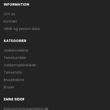
INFORMATION
Om os
Kontakt
Vilkår og person data
KATEGORIER
Vaskemaskine
Tørretumbler
Vaskemaskineskab
Tørrestativ
Brusekabine
Bruser
EMNE SIDER
RobotstoevsugerUdstyr.dk