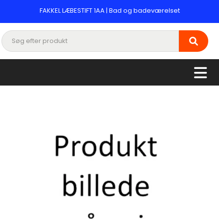
FAKKEL LÆBESTIFT 1AA | Bad og badeværelset