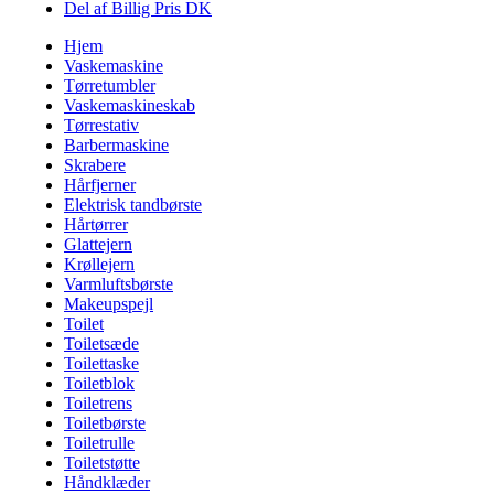
Del af Billig Pris DK
Hjem
Vaskemaskine
Tørretumbler
Vaskemaskineskab
Tørrestativ
Barbermaskine
Skrabere
Hårfjerner
Elektrisk tandbørste
Hårtørrer
Glattejern
Krøllejern
Varmluftsbørste
Makeupspejl
Toilet
Toiletsæde
Toilettaske
Toiletblok
Toiletrens
Toiletbørste
Toiletrulle
Toiletstøtte
Håndklæder