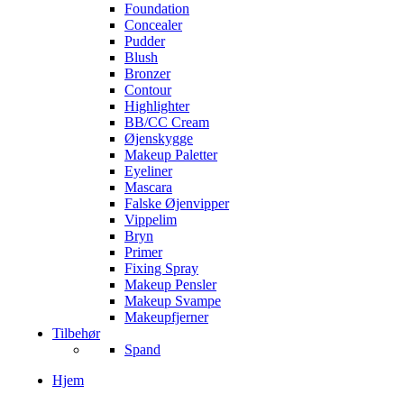
Foundation
Concealer
Pudder
Blush
Bronzer
Contour
Highlighter
BB/CC Cream
Øjenskygge
Makeup Paletter
Eyeliner
Mascara
Falske Øjenvipper
Vippelim
Bryn
Primer
Fixing Spray
Makeup Pensler
Makeup Svampe
Makeupfjerner
Tilbehør
Spand
Hjem