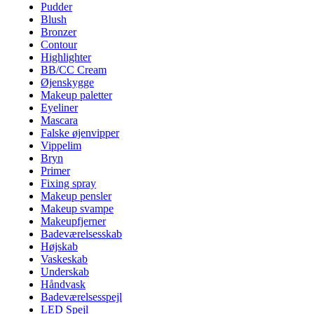
Pudder
Blush
Bronzer
Contour
Highlighter
BB/CC Cream
Øjenskygge
Makeup paletter
Eyeliner
Mascara
Falske øjenvipper
Vippelim
Bryn
Primer
Fixing spray
Makeup pensler
Makeup svampe
Makeupfjerner
Badeværelsesskab
Højskab
Vaskeskab
Underskab
Håndvask
Badeværelsesspejl
LED Spejl