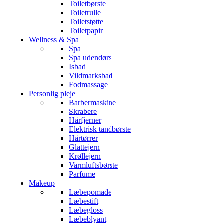
Toiletbørste
Toiletrulle
Toiletstøtte
Toiletpapir
Wellness & Spa
Spa
Spa udendørs
Isbad
Vildmarksbad
Fodmassage
Personlig pleje
Barbermaskine
Skrabere
Hårfjerner
Elektrisk tandbørste
Hårtørrer
Glattejern
Krøllejern
Varmluftsbørste
Parfume
Makeup
Læbepomade
Læbestift
Læbegloss
Læbeblyant