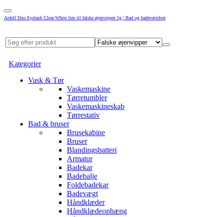
Ardell Duo Eyelash Clear-White lim til falske øjenvipper 5g | Bad og badeværelset
Kategorier
Vask & Tør
Vaskemaskine
Tørretumbler
Vaskemaskineskab
Tørrestativ
Bad & bruser
Brusekabine
Bruser
Blandingsbatteri
Armatur
Badekar
Badebalje
Foldebadekar
Badevægt
Håndklæder
Håndklædeophæng