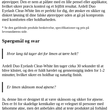
øjenvipper. Den er nem at påføre med en lille pensel eller applikator,
hvilket sikrer præcis kontrol og et fejlfrit resultat. Ardell Duo
Eyelash Clear-White lim er perfekt for dig, der ønsker en sikker og
diskret løsning til dine falske øjenvipper uden at gå på kompromis
med komforten eller holdbarheden.
* Se den gældende produkt beskrivelse, specifikationer og pris på
leverandørens side.
Spørgsmål og svar
Hvor lang tid tager det for limen at tørre helt?
Ardell Duo Eyelash Clear-White lim tager cirka 30 sekunder til at
blive klistret, og den er fuldt hærdet og gennemsigtig inden for 1-2
minutter, hvilket sikrer en holdbar og naturlig finish.
Er limen skånsom mod øjnene?
Ja, denne lim er designet til at være skånsom og sikker for øjnene.
Den er fri for skadelige kemikalier og er velegnet til personer med
følsomme øjne, men det anbefales altid at teste produktet på forhånd