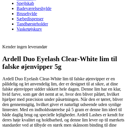
Spejlskab
Badeværelseshylde
Brusehylde
Sæbedispenser
Tandbørsteholder
Vasketøjskurv
Kender ingen leverandør
Ardell Duo Eyelash Clear-White lim til
falske øjenvipper 5g
Ardell Duo Eyelash Clear-White lim til falske øjenvipper er en
pålidelig og let anvendelig lim, der er designet til at sikre, at dine
falske øjenvipper sidder sikkert hele dagen. Denne lim har en klar,
hvid farve, som gør det nemt at se, hvor den bliver påført, hvilket
hjælper med præcision under påsætningen. Når den er tørret, bliver
den gennemsigtig, hvilket giver et naturligt udseende uden synlige
limrester. Med en indholdsstørrelse på 5 gram er denne lim ideel til
både daglig brug og specielle lejligheder. Ardell Lashes er kendt for
deres høje kvalitet og holdbarhed, og denne lim lever op til mærkets
standarder ved at tilbyde en stærk men skånsom binding til dine