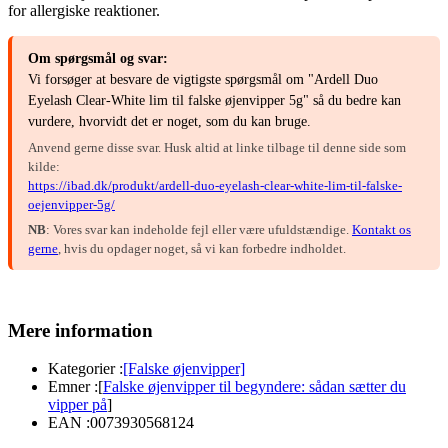
for allergiske reaktioner.
Om spørgsmål og svar:
Vi forsøger at besvare de vigtigste spørgsmål om "Ardell Duo
Eyelash Clear-White lim til falske øjenvipper 5g" så du bedre kan
vurdere, hvorvidt det er noget, som du kan bruge.
Anvend gerne disse svar. Husk altid at linke tilbage til denne side som
kilde:
https://ibad.dk/produkt/ardell-duo-eyelash-clear-white-lim-til-falske-
oejenvipper-5g/
NB
: Vores svar kan indeholde fejl eller være ufuldstændige.
Kontakt os
gerne
, hvis du opdager noget, så vi kan forbedre indholdet.
Mere information
Kategorier :
[Falske øjenvipper]
Emner :
[
Falske øjenvipper til begyndere: sådan sætter du
vipper på
]
EAN :
0073930568124