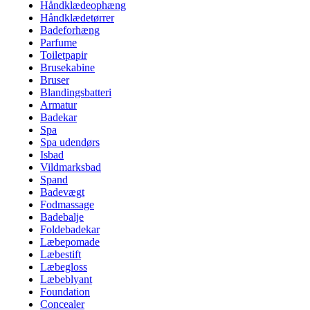
Håndklædeophæng
Håndklædetørrer
Badeforhæng
Parfume
Toiletpapir
Brusekabine
Bruser
Blandingsbatteri
Armatur
Badekar
Spa
Spa udendørs
Isbad
Vildmarksbad
Spand
Badevægt
Fodmassage
Badebalje
Foldebadekar
Læbepomade
Læbestift
Læbegloss
Læbeblyant
Foundation
Concealer