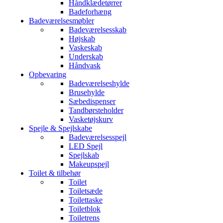
Håndklædetørrer
Badeforhæng
Badeværelsesmøbler
Badeværelsesskab
Højskab
Vaskeskab
Underskab
Håndvask
Opbevaring
Badeværelseshylde
Brusehylde
Sæbedispenser
Tandbørsteholder
Vasketøjskurv
Spejle & Spejlskabe
Badeværelsesspejl
LED Spejl
Spejlskab
Makeupspejl
Toilet & tilbehør
Toilet
Toiletsæde
Toilettaske
Toiletblok
Toiletrens