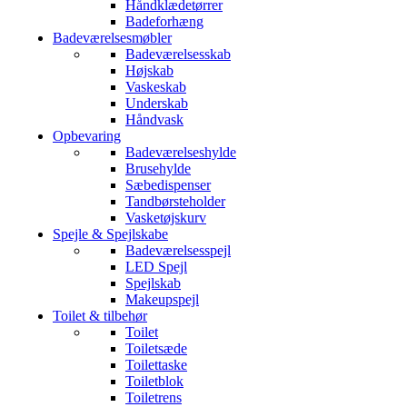
Håndklædetørrer
Badeforhæng
Badeværelsesmøbler
Badeværelsesskab
Højskab
Vaskeskab
Underskab
Håndvask
Opbevaring
Badeværelseshylde
Brusehylde
Sæbedispenser
Tandbørsteholder
Vasketøjskurv
Spejle & Spejlskabe
Badeværelsesspejl
LED Spejl
Spejlskab
Makeupspejl
Toilet & tilbehør
Toilet
Toiletsæde
Toilettaske
Toiletblok
Toiletrens