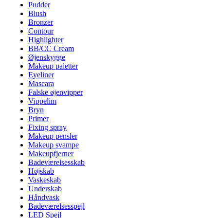
Pudder
Blush
Bronzer
Contour
Highlighter
BB/CC Cream
Øjenskygge
Makeup paletter
Eyeliner
Mascara
Falske øjenvipper
Vippelim
Bryn
Primer
Fixing spray
Makeup pensler
Makeup svampe
Makeupfjerner
Badeværelsesskab
Højskab
Vaskeskab
Underskab
Håndvask
Badeværelsesspejl
LED Spejl