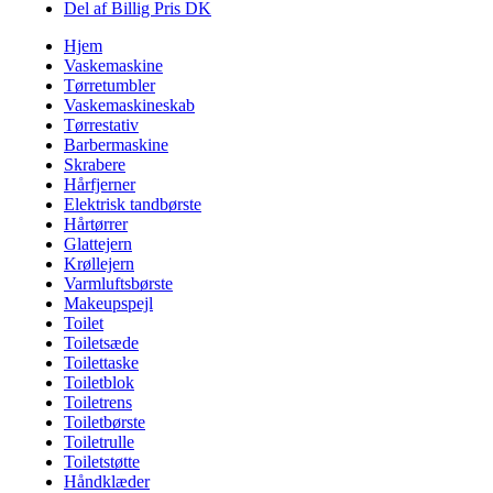
Del af Billig Pris DK
Hjem
Vaskemaskine
Tørretumbler
Vaskemaskineskab
Tørrestativ
Barbermaskine
Skrabere
Hårfjerner
Elektrisk tandbørste
Hårtørrer
Glattejern
Krøllejern
Varmluftsbørste
Makeupspejl
Toilet
Toiletsæde
Toilettaske
Toiletblok
Toiletrens
Toiletbørste
Toiletrulle
Toiletstøtte
Håndklæder