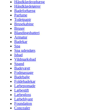
Håndklædeophæng
Håndklædetørrer
Badeforhæng
Parfume
Toiletpapir
Brusekabine
Bruser
Blandingsbatteri
Armatur
Badekar
Spa
Spa udendørs
Isbad
Vildmarksbad
Spand
Badevægt
Fodmassage
Badebalje
Foldebadekar
Læbepomade
Læbestift
Læbegloss
Læbeblyant
Foundation
Concealer