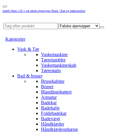
Ardell Demi 120 1 par falske øjenvipper Black | Bad og badeværelset
Kategorier
Vask & Tør
Vaskemaskine
Tørretumbler
Vaskemaskineskab
Tørrestativ
Bad & bruser
Brusekabine
Bruser
Blandingsbatteri
Armatur
Badekar
Badebalje
Foldebadekar
Badevægt
Håndklæder
Håndklædeophæng