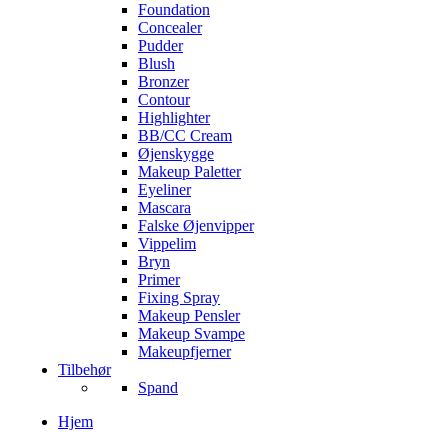
Foundation
Concealer
Pudder
Blush
Bronzer
Contour
Highlighter
BB/CC Cream
Øjenskygge
Makeup Paletter
Eyeliner
Mascara
Falske Øjenvipper
Vippelim
Bryn
Primer
Fixing Spray
Makeup Pensler
Makeup Svampe
Makeupfjerner
Tilbehør
Spand
Hjem