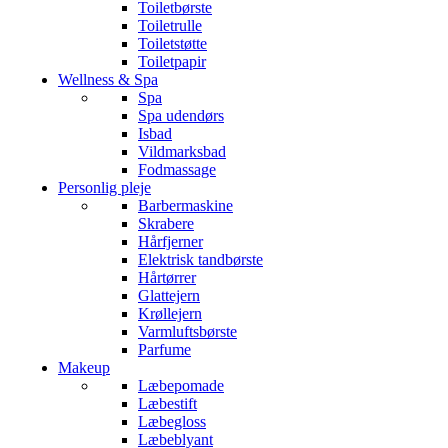
Toiletbørste
Toiletrulle
Toiletstøtte
Toiletpapir
Wellness & Spa
Spa
Spa udendørs
Isbad
Vildmarksbad
Fodmassage
Personlig pleje
Barbermaskine
Skrabere
Hårfjerner
Elektrisk tandbørste
Hårtørrer
Glattejern
Krøllejern
Varmluftsbørste
Parfume
Makeup
Læbepomade
Læbestift
Læbegloss
Læbeblyant