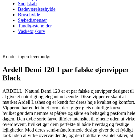
Spejlskab
Badeværelseshylde
Brusehylde
Sæbedispenser
Tandbørsteholder
Vasketøjskurv
Kender ingen leverandør
Ardell Demi 120 1 par falske øjenvipper
Black
ARDELL_Natural Demi 120 er et par falske øjenvipper designet til
at give et naturligt og elegant udseende. Disse vipper er skabt af
mærket Ardell Lashes og er kendt for deres høje kvalitet og komfort.
Vipperne har en let buet form, der følger øjets naturlige kurve,
hvilket gør dem nemme at påføre og sikre en behagelig pasform hele
dagen. Den dybe sorte farve tilføjer intensitet til øjnene uden at virke
overdrevent, hvilket gør dem perfekte til både hverdag og festlige
lejligheder. Med deres semi-måneformede design giver de et fyldigt
look uden at virke overvældende, og den holdbare kvalitet sikrer, at