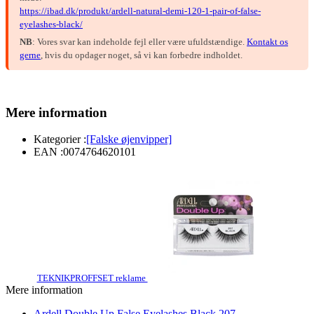
https://ibad.dk/produkt/ardell-natural-demi-120-1-pair-of-false-
eyelashes-black/
NB
: Vores svar kan indeholde fejl eller være ufuldstændige.
Kontakt os
gerne
, hvis du opdager noget, så vi kan forbedre indholdet.
Mere information
Kategorier :
[Falske øjenvipper]
EAN :
0074764620101
TEKNIKPROFFSET reklame
Mere information
Ardell Double Up False Eyelashes Black 207