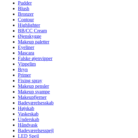
Pudder
Blush
Bronzer
Contour
Highlighter
BB/CC Cream
Øjenskygge
Makeup paletter
Eyeliner
Mascara
Falske øjenvipper
Vippelim
Bryn
Primer
Fixing spray
Makeup pensler
Makeup svampe
Makeupfjerner
Badeværelsesskab
Højskab
Vaskeskab
Underskab
Håndvask
Badeværelsesspejl
LED Spejl