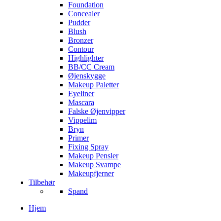
Foundation
Concealer
Pudder
Blush
Bronzer
Contour
Highlighter
BB/CC Cream
Øjenskygge
Makeup Paletter
Eyeliner
Mascara
Falske Øjenvipper
Vippelim
Bryn
Primer
Fixing Spray
Makeup Pensler
Makeup Svampe
Makeupfjerner
Tilbehør
Spand
Hjem