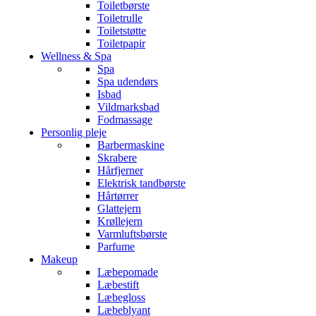
Toiletbørste
Toiletrulle
Toiletstøtte
Toiletpapir
Wellness & Spa
Spa
Spa udendørs
Isbad
Vildmarksbad
Fodmassage
Personlig pleje
Barbermaskine
Skrabere
Hårfjerner
Elektrisk tandbørste
Hårtørrer
Glattejern
Krøllejern
Varmluftsbørste
Parfume
Makeup
Læbepomade
Læbestift
Læbegloss
Læbeblyant