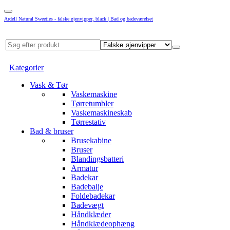
Ardell Natural Sweeties - falske øjenvipper, black | Bad og badeværelset
Kategorier
Vask & Tør
Vaskemaskine
Tørretumbler
Vaskemaskineskab
Tørrestativ
Bad & bruser
Brusekabine
Bruser
Blandingsbatteri
Armatur
Badekar
Badebalje
Foldebadekar
Badevægt
Håndklæder
Håndklædeophæng