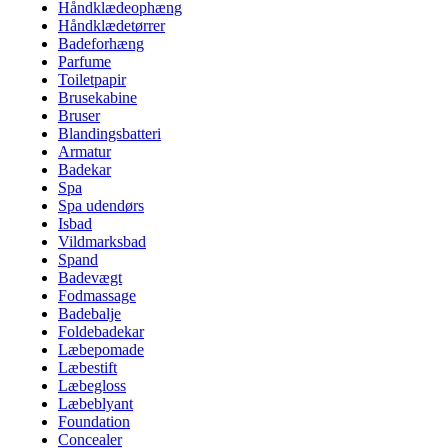
Håndklædeophæng
Håndklædetørrer
Badeforhæng
Parfume
Toiletpapir
Brusekabine
Bruser
Blandingsbatteri
Armatur
Badekar
Spa
Spa udendørs
Isbad
Vildmarksbad
Spand
Badevægt
Fodmassage
Badebalje
Foldebadekar
Læbepomade
Læbestift
Læbegloss
Læbeblyant
Foundation
Concealer