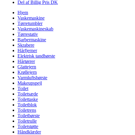
Del af Billig Pris DK
Hjem
Vaskemaskine
Tørretumbler
Vaskemaskineskab
Tørrestativ
Barbermaskine
Skrabere
Hårfjerner
Elektrisk tandbørste
Hårtørrer
Glattejern
Krøllejern
Varmluftsbørste
Makeupspejl
Toilet
Toiletsæde
Toilettaske
Toiletblok
Toiletrens
Toiletbørste
Toiletrulle
Toiletstøtte
Håndklæder