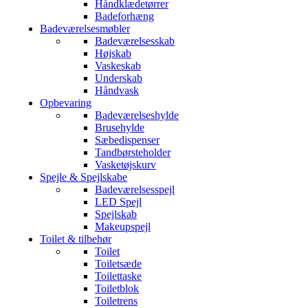
Håndklædetørrer
Badeforhæng
Badeværelsesmøbler
Badeværelsesskab
Højskab
Vaskeskab
Underskab
Håndvask
Opbevaring
Badeværelseshylde
Brusehylde
Sæbedispenser
Tandbørsteholder
Vasketøjskurv
Spejle & Spejlskabe
Badeværelsesspejl
LED Spejl
Spejlskab
Makeupspejl
Toilet & tilbehør
Toilet
Toiletsæde
Toilettaske
Toiletblok
Toiletrens