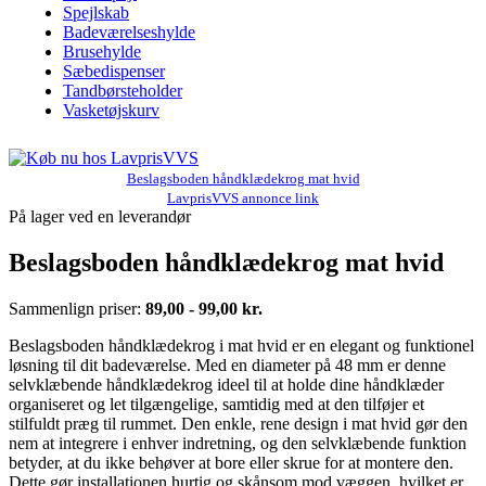
Spejlskab
Badeværelseshylde
Brusehylde
Sæbedispenser
Tandbørsteholder
Vasketøjskurv
Beslagsboden håndklædekrog mat hvid
LavprisVVS annonce link
På lager ved en leverandør
Beslagsboden håndklædekrog mat hvid
Sammenlign priser:
89,00 - 99,00 kr.
Beslagsboden håndklædekrog i mat hvid er en elegant og funktionel
løsning til dit badeværelse. Med en diameter på 48 mm er denne
selvklæbende håndklædekrog ideel til at holde dine håndklæder
organiseret og let tilgængelige, samtidig med at den tilføjer et
stilfuldt præg til rummet. Den enkle, rene design i mat hvid gør den
nem at integrere i enhver indretning, og den selvklæbende funktion
betyder, at du ikke behøver at bore eller skrue for at montere den.
Dette gør installationen hurtig og skånsom mod væggen, hvilket er