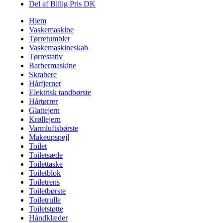
Del af Billig Pris DK
Hjem
Vaskemaskine
Tørretumbler
Vaskemaskineskab
Tørrestativ
Barbermaskine
Skrabere
Hårfjerner
Elektrisk tandbørste
Hårtørrer
Glattejern
Krøllejern
Varmluftsbørste
Makeupspejl
Toilet
Toiletsæde
Toilettaske
Toiletblok
Toiletrens
Toiletbørste
Toiletrulle
Toiletstøtte
Håndklæder