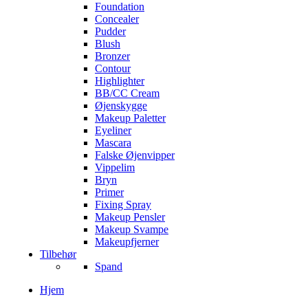
Foundation
Concealer
Pudder
Blush
Bronzer
Contour
Highlighter
BB/CC Cream
Øjenskygge
Makeup Paletter
Eyeliner
Mascara
Falske Øjenvipper
Vippelim
Bryn
Primer
Fixing Spray
Makeup Pensler
Makeup Svampe
Makeupfjerner
Tilbehør
Spand
Hjem