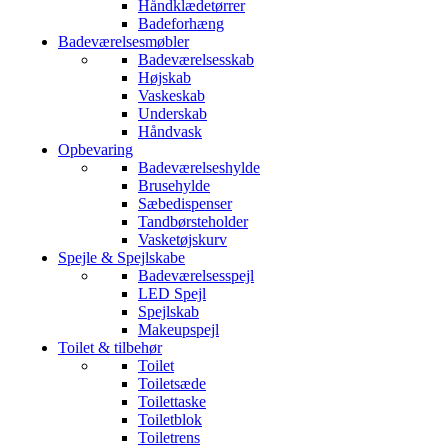
Håndklædetørrer
Badeforhæng
Badeværelsesmøbler
Badeværelsesskab
Højskab
Vaskeskab
Underskab
Håndvask
Opbevaring
Badeværelseshylde
Brusehylde
Sæbedispenser
Tandbørsteholder
Vasketøjskurv
Spejle & Spejlskabe
Badeværelsesspejl
LED Spejl
Spejlskab
Makeupspejl
Toilet & tilbehør
Toilet
Toiletsæde
Toilettaske
Toiletblok
Toiletrens