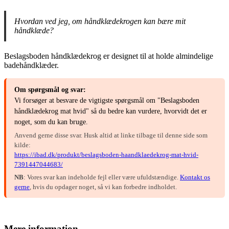
Hvordan ved jeg, om håndklædekrogen kan bære mit
håndklæde?
Beslagsboden håndklædekrog er designet til at holde almindelige
badehåndklæder.
Om spørgsmål og svar:
Vi forsøger at besvare de vigtigste spørgsmål om "Beslagsboden
håndklædekrog mat hvid" så du bedre kan vurdere, hvorvidt det er
noget, som du kan bruge.
Anvend gerne disse svar. Husk altid at linke tilbage til denne side som
kilde:
https://ibad.dk/produkt/beslagsboden-haandklaedekrog-mat-hvid-
7391447044683/
NB
: Vores svar kan indeholde fejl eller være ufuldstændige.
Kontakt os
gerne
, hvis du opdager noget, så vi kan forbedre indholdet.
Mere information