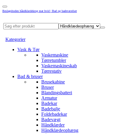
Beslagsboden håndklædekrog mat hvid | Bad og badeværelset
Kategorier
Vask & Tør
Vaskemaskine
Tørretumbler
Vaskemaskineskab
Tørrestativ
Bad & bruser
Brusekabine
Bruser
Blandingsbatteri
Armatur
Badekar
Badebalje
Foldebadekar
Badevægt
Håndklæder
Håndklædeophæng