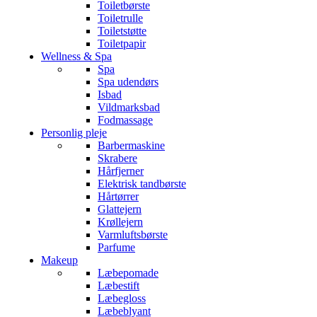
Toiletbørste
Toiletrulle
Toiletstøtte
Toiletpapir
Wellness & Spa
Spa
Spa udendørs
Isbad
Vildmarksbad
Fodmassage
Personlig pleje
Barbermaskine
Skrabere
Hårfjerner
Elektrisk tandbørste
Hårtørrer
Glattejern
Krøllejern
Varmluftsbørste
Parfume
Makeup
Læbepomade
Læbestift
Læbegloss
Læbeblyant