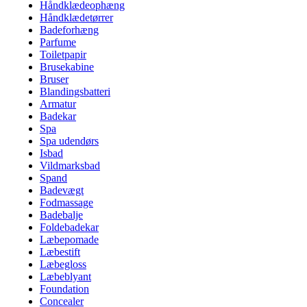
Håndklædeophæng
Håndklædetørrer
Badeforhæng
Parfume
Toiletpapir
Brusekabine
Bruser
Blandingsbatteri
Armatur
Badekar
Spa
Spa udendørs
Isbad
Vildmarksbad
Spand
Badevægt
Fodmassage
Badebalje
Foldebadekar
Læbepomade
Læbestift
Læbegloss
Læbeblyant
Foundation
Concealer