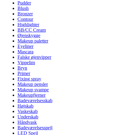
Pudder
Blush
Bronzer
Contour
Highlighter
BB/CC Cream
Øjenskygge
Makeup paletter
Eyeliner
Mascara
Falske øjenvipper
Vippelim
Bryn
Primer
Fixing spray
Makeup pensler
Makeup svampe
Makeupfjerner
Badeværelsesskab
Højskab
Vaskeskab
Underskab
Håndvask
Badeværelsesspejl
LED Spejl