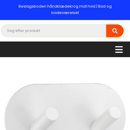
Beslagsboden håndklædekrog mat hvid | Bad og
badeværelset